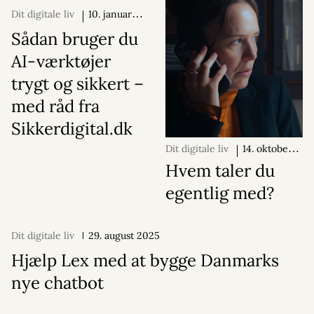
Dit digitale liv
10. januar
2026
Sådan bruger du
AI-værktøjer
trygt og sikkert –
med råd fra
Sikkerdigital.dk
Dit digitale liv
14. oktober
2025
Hvem taler du
egentlig med?
Dit digitale liv
29. august 2025
Hjælp Lex med at bygge Danmarks
nye chatbot