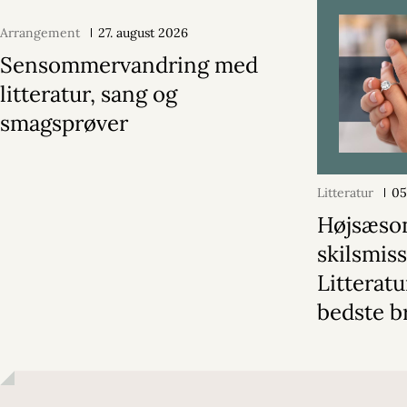
Arrangement
27. august 2026
Sensommervandring med
litteratur, sang og
smagsprøver
Litteratur
05
Højsæson
skilsmiss
Litterat
bedste b