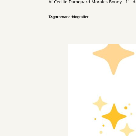
Af
Cecilie Damgaard Morales Bondy
11. 
Tags
romaner
biografier