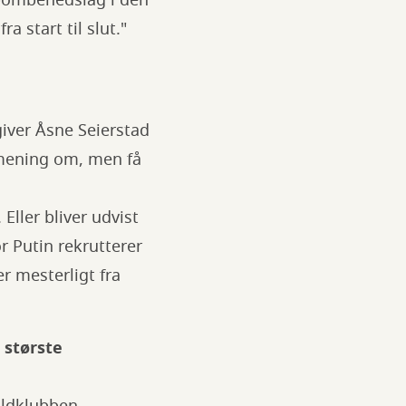
 bombenedslag i den
a start til slut."
 giver Åsne Seierstad
n mening om, men få
Eller bliver udvist
or Putin rekrutterer
er mesterligt fra
 største