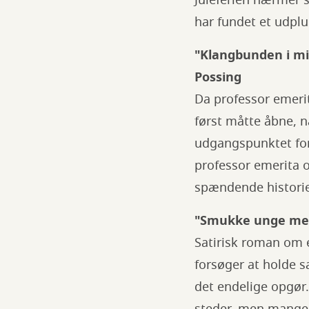
Juleferien nærmer s
har fundet et udpluk
"Klangbunden i mig
Possing
Da professor emerit
først måtte åbne, n
udgangspunktet for 
professor emerita og
spændende historie 
"Smukke unge menn
Satirisk roman om e
forsøger at holde 
det endelige opgør.