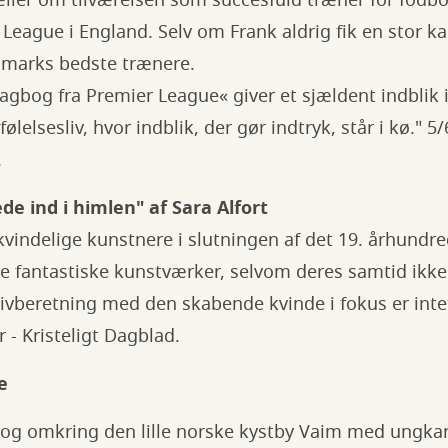
ller om tilværelsen som succesfuld træner for fodb
League i England. Selv om Frank aldrig fik en stor kar
nmarks bedste trænere.
gbog fra Premier League« giver et sjældent indblik 
lelsesliv, hvor indblik, der gør indtryk, står i kø." 5/
.
e ind i himlen" af Sara Alfort
indelige kunstnere i slutningen af det 19. århundred
de fantastiske kunstværker, selvom deres samtid ik
tivberetning med den skabende kvinde i fokus er int
r - Kristeligt Dagblad.
e
og omkring den lille norske kystby Vaim med ungkar