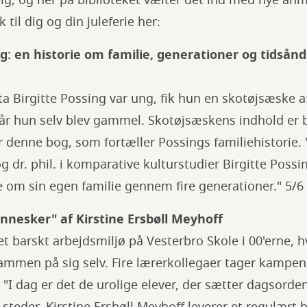
ig, og her på biblioteket vælter det ind med nye anme
 til dig og din juleferie her:
: en historie om familie, generationer og tidsånd"
a Birgitte Possing var ung, fik hun en skotøjsæske 
år hun selv blev gammel. Skotøjsæskens indhold er bl
denne bog, som fortæller Possings familiehistorie. "
 dr. phil. i komparative kulturstudier ​Birgitte Possi
om sin egen familie gennem fire generationer." 5/6 hj
esker" af Kirstine Ersbøll Meyhoff
t barskt arbejdsmiljø på Vesterbro Skole i 00'erne, 
sammen på sig selv. Fire lærerkollegaer tager kampe
 "I dag er det de urolige elever, der sætter dagsorden