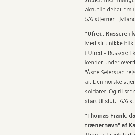
steder, men mange 
aktuelle debat om ur
5/6 stjerner - Jylla
"Ufred: Russere i 
Med sit unikke blik 
i Ufred – Russere i
kender under overf
"Åsne Seierstad rejs
af. Den norske stjer
soldater. Og til sto
start til slut." 6/6 
"Thomas Frank: da
trænernavn" af K