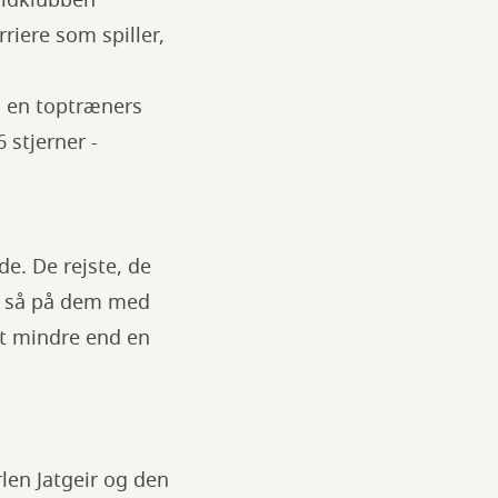
oldklubben
riere som spiller,
i en toptræners
6 stjerner -
e. De rejste, de
ke så på dem med
et mindre end en
len Jatgeir og den