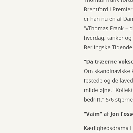
Thomas Frank fortæ
Brentford i Premier 
er han nu en af Da
"»Thomas Frank – da
hverdag, tanker og fø
Berlingske Tidende
"Da træerne voksed
Om skandinaviske kv
festede og de lave
milde øjne. "Kollek
bedrift." 5/6 stjerne
"Vaim" af Jon Foss
Kærlighedsdrama i 