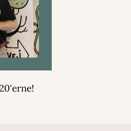
020'erne!