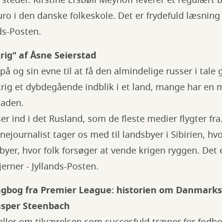
steder. Kirstine Ersbøll Meyhoff leverer et regulært
o i den danske folkeskole. Det er frydefuld læsning fr
nds-Posten.
krig" af Åsne Seierstad
på og sin evne til at få den almindelige russer i tale
 krig et dybdegående indblik i et land, mange har e
laden.
er ind i det Rusland, som de fleste medier flygter fra. 
nejournalist tager os med til landsbyer i Sibirien, hv
rbyer, hvor folk forsøger at vende krigen ryggen. Det 
stjerner - Jyllands-Posten.
gbog fra Premier League: historien om Danmarks
asper Steenbach