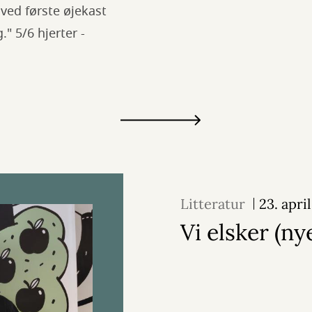
ved første øjekast
" 5/6 hjerter -
Litteratur
23. apri
Vi elsker (ny