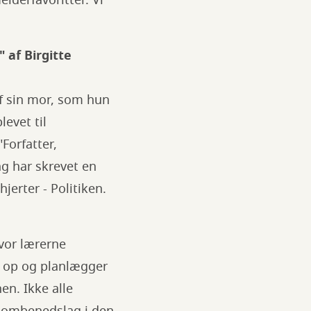
lderfavoritter. Vi
 af Birgitte
af sin mor, som hun
evet til
Forfatter,
ng har skrevet en
erter - Politiken.
hvor lærerne
n op og planlægger
en. Ikke alle