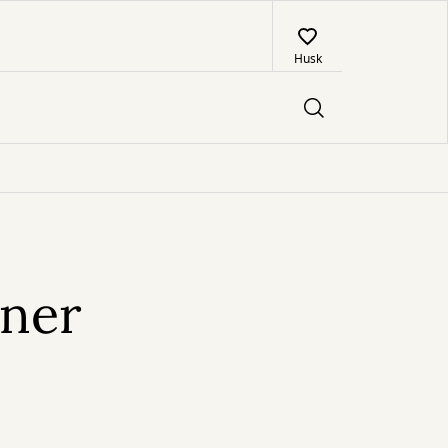
Husk
rner