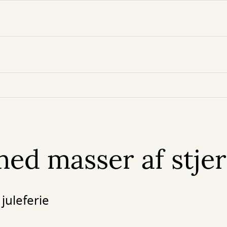
ed masser af stje
 juleferie