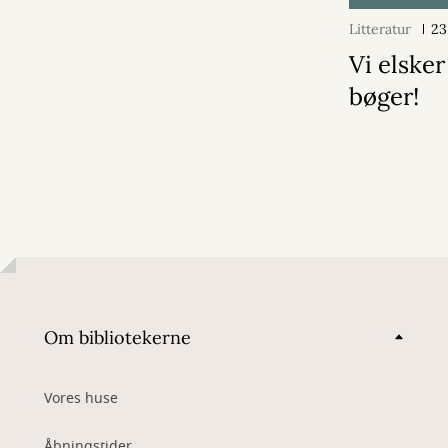
Litteratur
23
Vi elsker
bøger!
Om bibliotekerne
Vores huse
Åbningstider