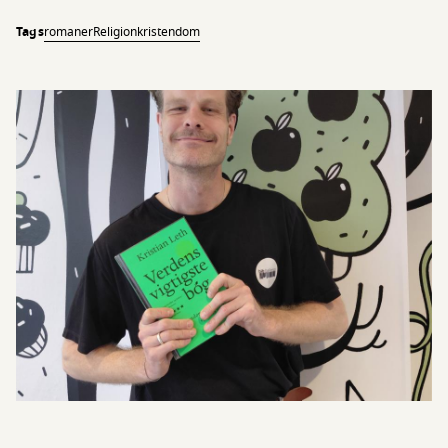
Tags
romaner
Religion
kristendom