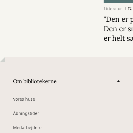
Litteratur
17
"Den er 
Den er 
er helt sæ
Om bibliotekerne
Vores huse
Åbningstider
Medarbejdere