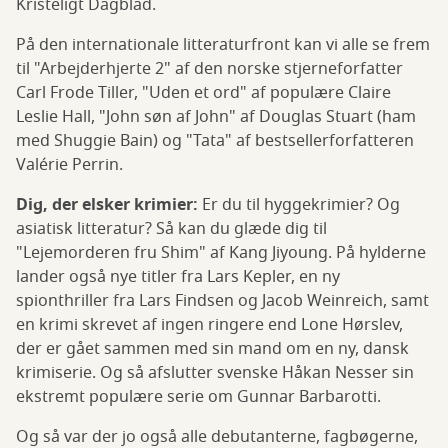
Kristeligt Dagblad.
På den internationale litteraturfront kan vi alle se frem
til "Arbejderhjerte 2" af den norske stjerneforfatter
Carl Frode Tiller, "Uden et ord" af populære Claire
Leslie Hall, "John søn af John" af Douglas Stuart (ham
med Shuggie Bain) og "Tata" af bestsellerforfatteren
Valérie Perrin.
Dig, der elsker krimier:
Er du til hyggekrimier? Og
asiatisk litteratur? Så kan du glæde dig til
"Lejemorderen fru Shim" af Kang Jiyoung. På hylderne
lander også nye titler fra Lars Kepler, en ny
spionthriller fra Lars Findsen og Jacob Weinreich, samt
en krimi skrevet af ingen ringere end Lone Hørslev,
der er gået sammen med sin mand om en ny, dansk
krimiserie. Og så afslutter svenske Håkan Nesser sin
ekstremt populære serie om Gunnar Barbarotti.
Og så var der jo også alle debutanterne, fagbøgerne,