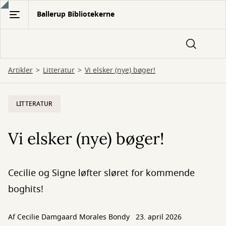
Gå
Ballerup Bibliotekerne
til
hovedindhold
Artikler
Litteratur
Vi elsker (nye) bøger!
LITTERATUR
Vi elsker (nye) bøger!
Cecilie og Signe løfter sløret for kommende
boghits!
Af
Cecilie Damgaard Morales Bondy
23. april 2026