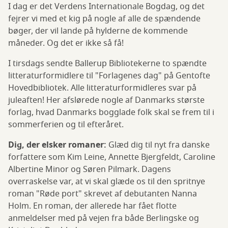
I dag er det Verdens Internationale Bogdag, og det
fejrer vi med et kig på nogle af alle de spændende
bøger, der vil lande på hylderne de kommende
måneder. Og det er ikke så få!
I tirsdags sendte Ballerup Bibliotekerne to spændte
litteraturformidlere til "Forlagenes dag" på Gentofte
Hovedbibliotek. Alle litteraturformidleres svar på
juleaften! Her afslørede nogle af Danmarks største
forlag, hvad Danmarks bogglade folk skal se frem til i
sommerferien og til efteråret.
Dig, der elsker romaner:
Glæd dig til nyt fra danske
forfattere som Kim Leine, Annette Bjergfeldt, Caroline
Albertine Minor og Søren Pilmark. Dagens
overraskelse var, at vi skal glæde os til den spritnye
roman "Røde port" skrevet af debutanten Nanna
Holm. En roman, der allerede har fået flotte
anmeldelser med på vejen fra både Berlingske og