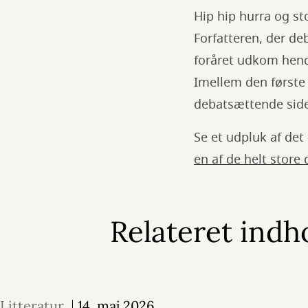
Hip hip hurra og st
Forfatteren, der deb
foråret udkom hend
Imellem den første
debatsættende sider
Se et udpluk af det
en af de helt store
Relateret indh
Litteratur
14. maj 2026