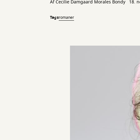
Af
Cecilie Damgaard Morales Bondy
18. 
Tags
romaner