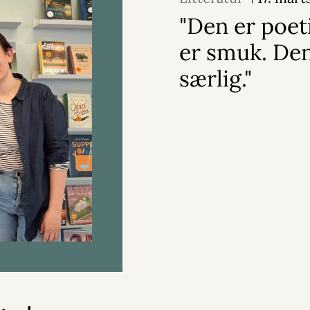
"Den er poet
er smuk. Den
særlig."