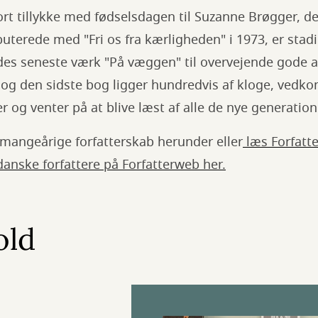
ort tillykke med fødselsdagen til Suzanne Brøgger, der
uterede med "Fri os fra kærligheden" i 1973, er stadig 
es seneste værk "På væggen" til overvejende gode a
 og den sidste bog ligger hundredvis af kloge, vedk
 og venter på at blive læst af alle de nye generation
 mangeårige forfatterskab herunder eller
læs Forfatt
 danske forfattere på Forfatterweb her.
old