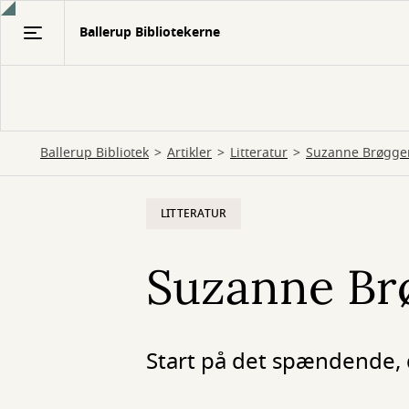
Gå
Ballerup Bibliotekerne
til
hovedindhold
Ballerup Bibliotek
Artikler
Litteratur
Suzanne Brøgger
LITTERATUR
Suzanne Brø
Start på det spændende, 