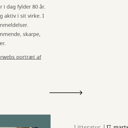
 i dag fylder 80 år.
aktiv i sit virke. I
nmeldelser.
ommende, skarpe,
er.
erwebs portræt af
Litteratur
17. mart