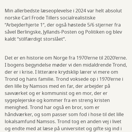
Min allerbedste læseoplevelse i 2024 var helt absolut
norske Carl Frode Tillers socialrealistiske
”Arbejderhjerte 1”, der også høstede 5/6 stjerner fra
såvel Berlingske, Jyllands-Posten og Politiken og blev
kaldt ”stilfærdigt storslået”.
Det er en historie om Norge fra 1970’erne til 2020’erne.
I bogens begyndelse møder vi den midaldrende Trond,
der er i krise. I litterære krydsklip lærer vi mere om
Trond og hans familie. Trond voksede op i 1970’erne i
den lille by Namsos med en far, der arbejder på
savværket og er kommunist og en mor, der er
sygeplejerske og kommer fra en streng kristen
menighed. Trond har også en bror, som er
håndværker, og som passer som fod i hose til det lille
lokalsamfund Namsos. Trond tog en anden vej i livet
og endte med at læse på universitet og gifte sig ind i