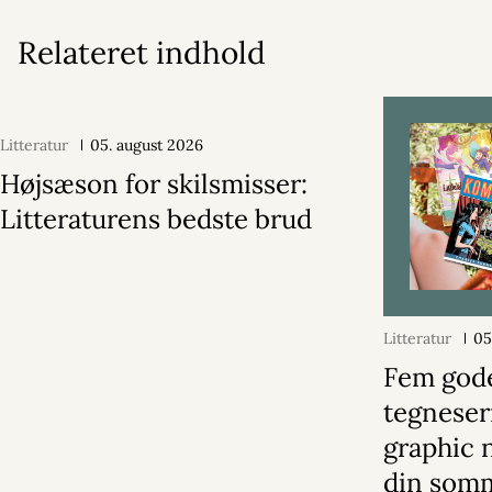
Relateret indhold
Litteratur
05. august 2026
Højsæson for skilsmisser:
Litteraturens bedste brud
Litteratur
05
Fem god
tegneser
graphic n
din somm