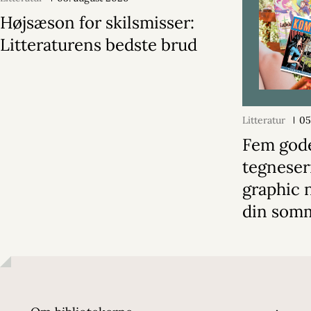
Højsæson for skilsmisser:
Litteraturens bedste brud
Litteratur
05
Fem god
tegneser
graphic n
din somm