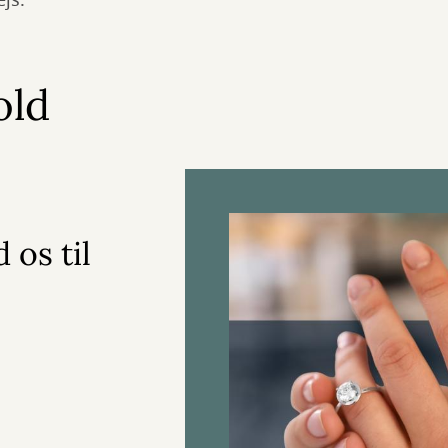
ejs.
old
 os til