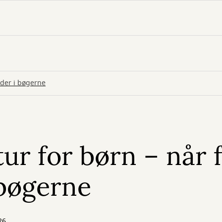
nder i bøgerne
tur for børn – når 
 bøgerne
26