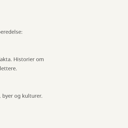
beredelse:
fakta. Historier om
lettere.
 byer og kulturer.