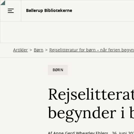
Gå
Ballerup Bibliotekerne
til
hovedindhold
Artikler
Børn
Rejselitteratur for børn – når ferien begy
BØRN
Rejselittera
begynder i
Af
Anne Gerd Wheatley Ehlers
26. juni 20