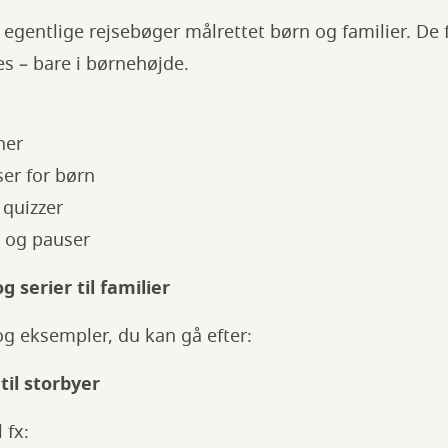
r egentlige rejsebøger målrettet børn og familier. D
es – bare i børnehøjde.
ner
lser for børn
 quizzer
d og pauser
 serier til familier
og eksempler, du kan gå efter:
til storbyer
 fx: