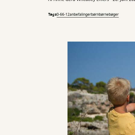
Tags
0-6
6-12
anbefalinger
børn
børnebøger