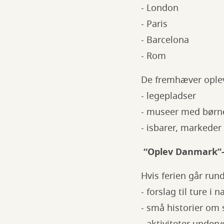
- London
- Paris
- Barcelona
- Rom
De fremhæver ople
- legepladser
- museer med børne
- isbarer, markeder
“Oplev Danmark”-
Hvis ferien går ru
- forslag til ture i 
- små historier om 