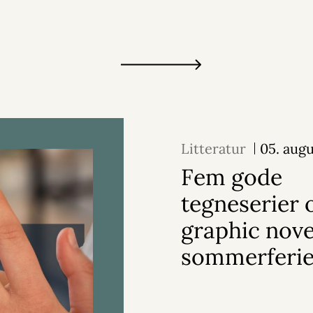
Litteratur
05. aug
Fem gode
tegneserier 
graphic novel
sommerferi