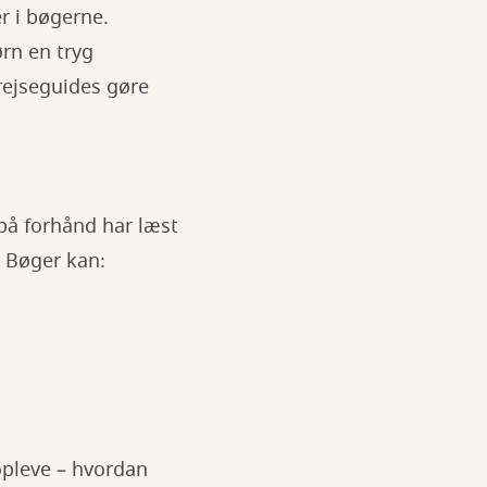
r i bøgerne.
rn en tryg
rejseguides gøre
på forhånd har læst
. Bøger kan:
opleve – hvordan