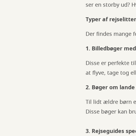
ser en storby ud? H
Typer af rejselitte
Der findes mange fo
1. Billedbøger me
Disse er perfekte ti
at flyve, tage tog e
2. Bøger om lande
Til lidt ældre børn
Disse bøger kan br
3. Rejseguides spec