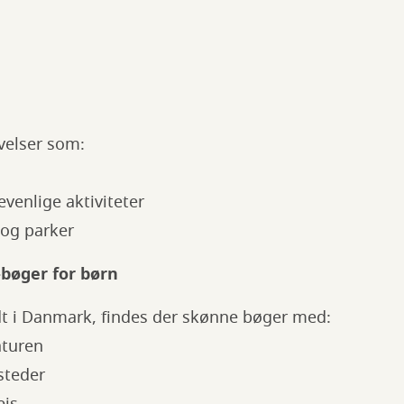
velser som:
venlige aktiviteter
 og parker
bøger for børn
ndt i Danmark, findes der skønne bøger med:
naturen
steder