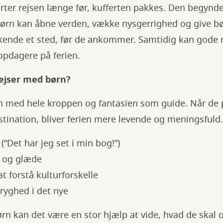
ter rejsen længe før, kufferten pakkes. Den begynde
 børn kan åbne verden, vække nysgerrighed og give bø
kende et sted, før de ankommer. Samtidig kan gode 
opdagere på ferien.
ejser med børn?
n med hele kroppen og fantasien som guide. Når de 
stination, bliver ferien mere levende og meningsfuld
(“Det har jeg set i min bog!”)
g og glæde
t forstå kulturforskelle
 tryghed i det nye
ørn kan det være en stor hjælp at vide, hvad de skal 