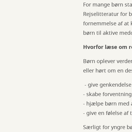
For mange børn star
Rejselitteratur for
fornemmelse af at 
børn til aktive med
Hvorfor læse om r
Børn oplever verde
eller hørt om en de
- give genkendelse 
- skabe forventnin
- hjælpe børn med a
- give en følelse af
Særligt for yngre b