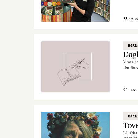
23. okto
BØRN
Dagb
Vi sætte
Her får 
alvorlig
04. nov
BØRN
I år fyl