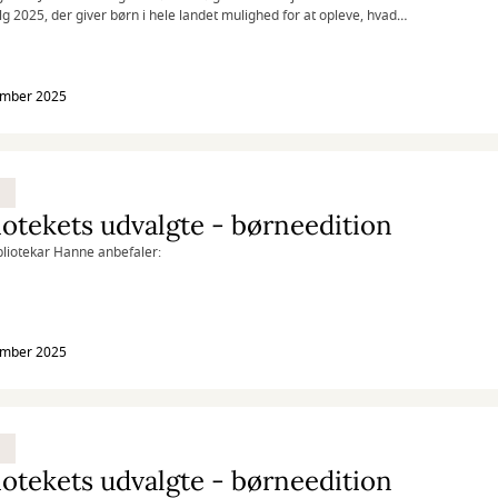
g 2025, der giver børn i hele landet mulighed for at opleve, hvad
i og valg handler om.
ember 2025
iotekets udvalgte - børneedition
liotekar Hanne anbefaler:
ember 2025
iotekets udvalgte - børneedition