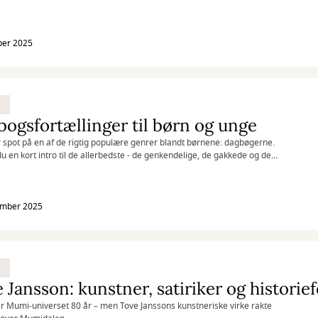
ber 2025
ogsfortællinger til børn og unge
r spot på en af de rigtig populære genrer blandt børnene: dagbøgerne.
du en kort intro til de allerbedste - de genkendelige, de gakkede og de
e fra Wimpy Kid til Anne Frank.
ember 2025
der Mumi-universet 80 år – men Tove Janssons kunstneriske virke rakte