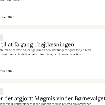
 over Mumidalen.
ember 2025
 til at få gang i højtlæsningen
te måde at læse på, er lige præcis den, der fungerer godt for jer. Men
ar svært ved at finde lige netop den måde, kan I prøve disse tips.
ember 2025
r det afgjort: Møgmis vinder Børnevalge
anet ”Ja til retfærdighed” løber Møgmis med sejren ved bibliotekernes