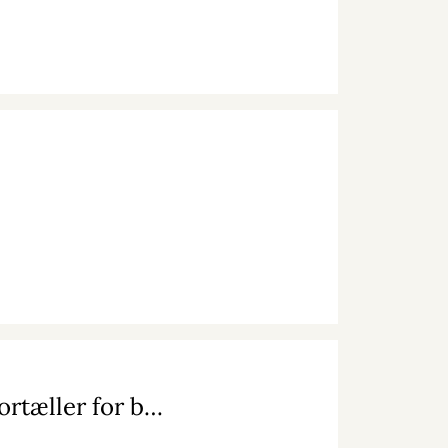
Tove Jansson: kunstner, satiriker og historiefortæller for både børn og voksne