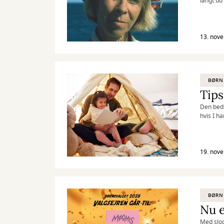
langt ud
13. nov
BØRN
Tips
Den beds
hvis I h
19. nov
BØRN
Nu e
Med slog