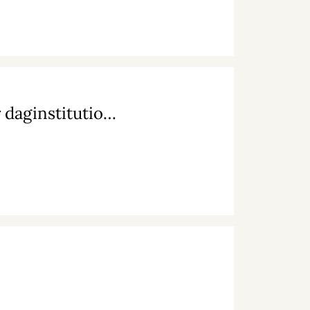
Teater for de yngste: Sanselige oplevelser for daginstitutionsbørn