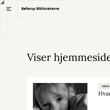
Gå
Ballerup Bibliotekerne
til
hovedindhold
Viser hjemmesiden
BØRN
Hvad