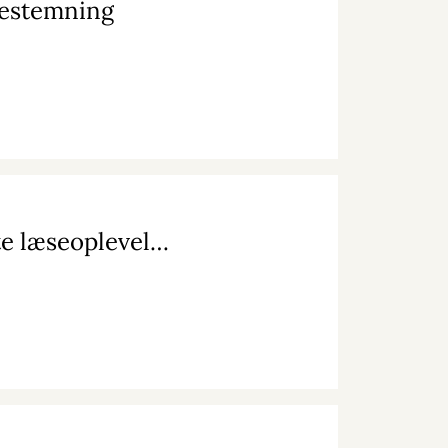
ulestemning
Top 3 børnebøger: Børnebibliotekarers bedste læseoplevelser i år