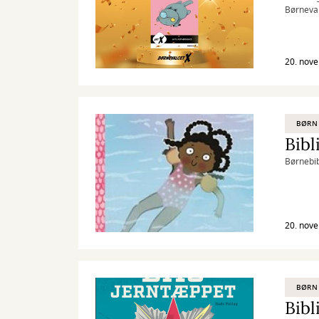
Børneval
demokrat
20. nov
BØRN
Bibl
Børnebib
20. nov
BØRN
Bibl