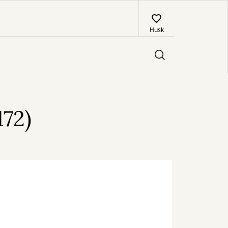
Husk
172)