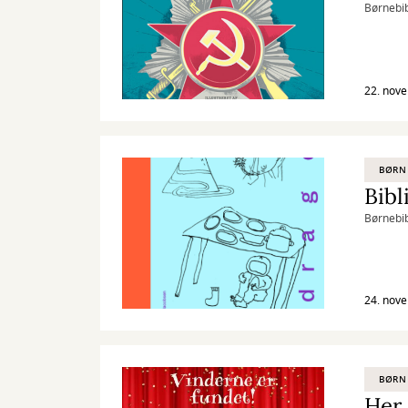
Børnebib
22. nov
BØRN
Bibl
Børnebib
24. nov
BØRN
Her 