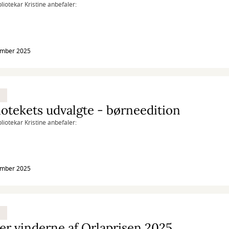
liotekar Kristine anbefaler:
ember 2025
iotekets udvalgte - børneedition
liotekar Kristine anbefaler:
ember 2025
er vinderne af Orlaprisen 2025