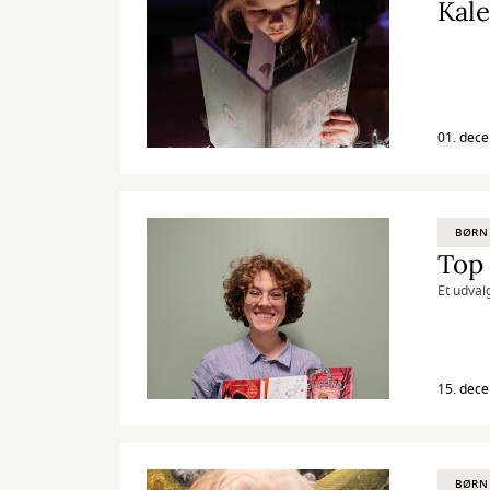
Kale
01. dec
BØRN
Et udval
15. dec
BØRN