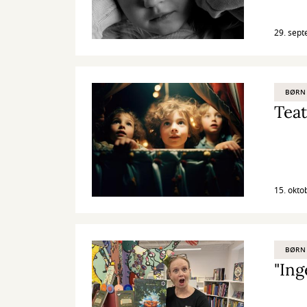
29. sep
BØRN
15. okto
BØRN
"Ing