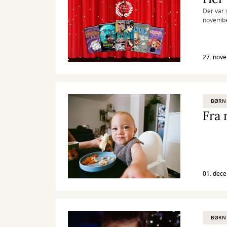
Der var 
november
27. nov
BØRN
Fra 
01. dec
BØRN