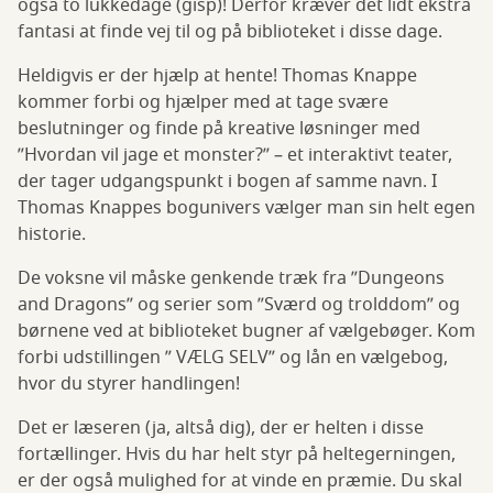
også to lukkedage (gisp)! Derfor kræver det lidt ekstra
fantasi at finde vej til og på biblioteket i disse dage.
Heldigvis er der hjælp at hente! Thomas Knappe
kommer forbi og hjælper med at tage svære
beslutninger og finde på kreative løsninger med
”Hvordan vil jage et monster?” – et interaktivt teater,
der tager udgangspunkt i bogen af samme navn. I
Thomas Knappes bogunivers vælger man sin helt egen
historie.
De voksne vil måske genkende træk fra ”Dungeons
and Dragons” og serier som ”Sværd og trolddom” og
børnene ved at biblioteket bugner af vælgebøger. Kom
forbi udstillingen ” VÆLG SELV” og lån en vælgebog,
hvor du styrer handlingen!
Det er læseren (ja, altså dig), der er helten i disse
fortællinger. Hvis du har helt styr på heltegerningen,
er der også mulighed for at vinde en præmie. Du skal