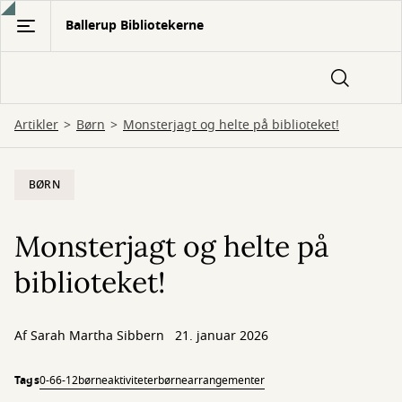
Gå
Ballerup Bibliotekerne
til
hovedindhold
Artikler
Børn
Monsterjagt og helte på biblioteket!
BØRN
Monsterjagt og helte på
biblioteket!
Af Sarah Martha Sibbern
21. januar 2026
Tags
0-6
6-12
børneaktiviteter
børnearrangementer