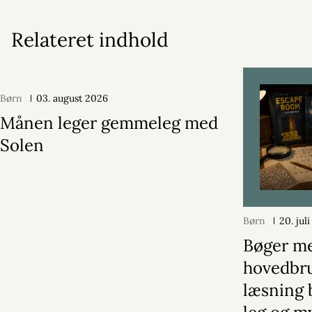
Relateret indhold
Børn
03. august 2026
Månen leger gemmeleg med
Solen
Børn
20. jul
Bøger m
hovedbru
læsning b