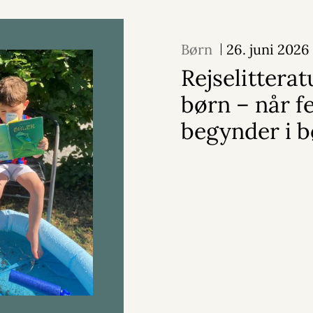
Børn
26. juni 2026
Rejselitterat
børn – når f
begynder i 