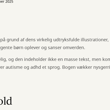
ber 2025
på grund af dens virkelig udtryksfulde illustrationer,
rgente børn oplever og sanser omverden.
elig, og den indeholder ikke en masse tekst, men ko
giver autisme og adhd et sprog. Bogen vækker nysgerr
old