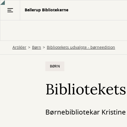
Gå
Ballerup Bibliotekerne
til
hovedindhold
Artikler
Børn
Bibliotekets udvalgte - børneedition
BØRN
Biblioteket
Børnebibliotekar Kristine