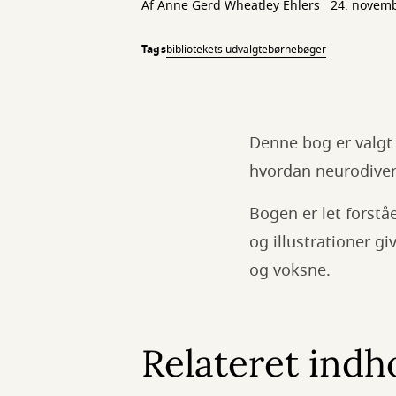
Af
Anne Gerd Wheatley Ehlers
24. novem
Tags
bibliotekets udvalgte
børnebøger
Denne bog er valgt 
hvordan neurodive
Bogen er let forstå
og illustrationer 
og voksne.
Relateret indh