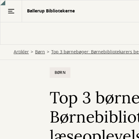
Gå
Ballerup Bibliotekerne
til
hovedindhold
Artikler
Børn
Top 3 børnebøger: Børnebibliotekarers bed
BØRN
Top 3 børne
Børnebiblio
læseoplevels