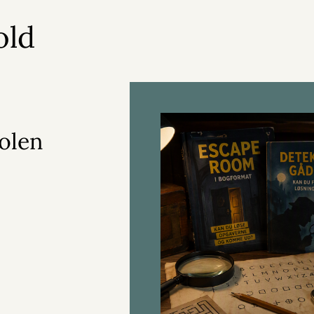
old
olen