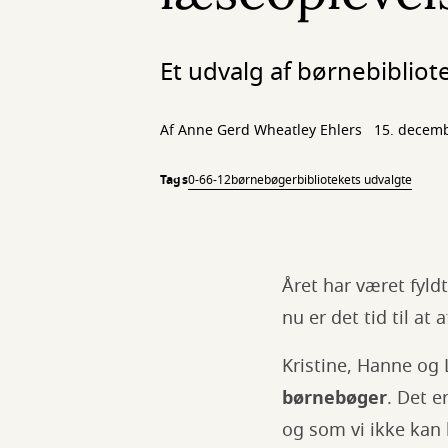
Et udvalg af børnebibliot
Af
Anne Gerd Wheatley Ehlers
15. decem
Tags
0-6
6-12
børnebøger
bibliotekets udvalgte
Året har været fyld
nu er det tid til at
Kristine, Hanne og
børnebøger
. Det e
og som vi ikke kan l