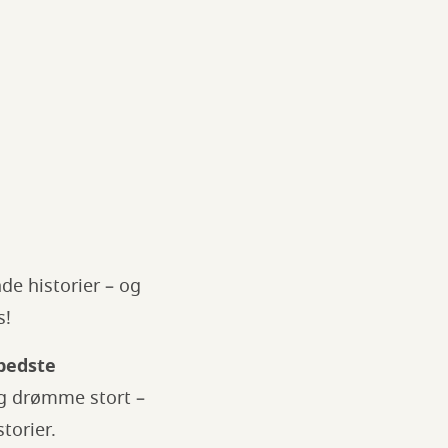
de historier – og
s!
 bedste
 og drømme stort –
torier.