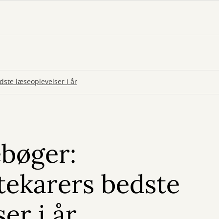
ste læseoplevelser i år
bøger:
tekarers bedste
er i år