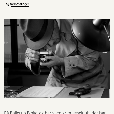
Tags
anbefalinger
På Ballerup Bibliotek har vi en krimilæseklub, der har