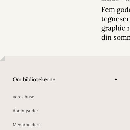
Fem god
tegneser
graphic n
din somm
Om bibliotekerne
Vores huse
Åbningstider
Medarbejdere