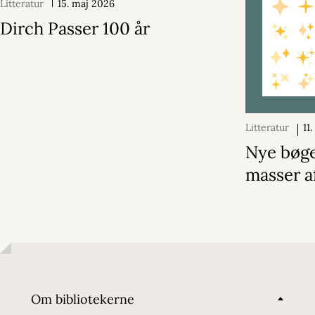
Litteratur
15. maj 2026
Dirch Passer 100 år
Litteratur
11
2025
Nye bøg
masser af
Om bibliotekerne