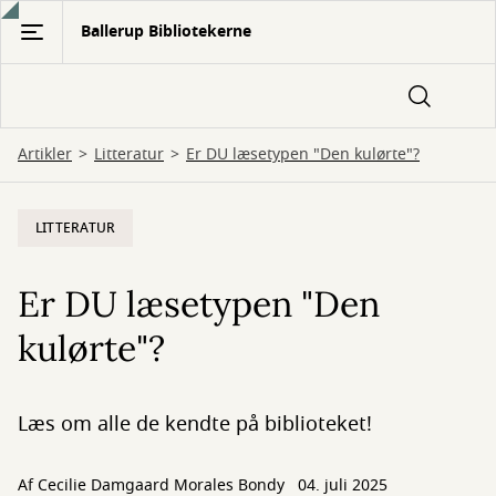
Gå
Ballerup Bibliotekerne
til
hovedindhold
Artikler
Litteratur
Er DU læsetypen "Den kulørte"?
LITTERATUR
Er DU læsetypen "Den
kulørte"?
Læs om alle de kendte på biblioteket!
Af
Cecilie Damgaard Morales Bondy
04. juli 2025