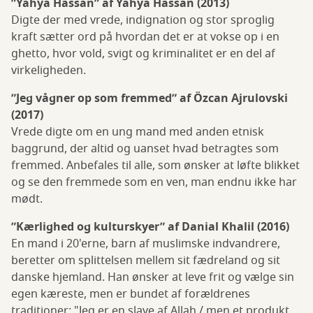
”Yahya Hassan” af Yahya Hassan (2013)
Digte der med vrede, indignation og stor sproglig
kraft sætter ord på hvordan det er at vokse op i en
ghetto, hvor vold, svigt og kriminalitet er en del af
virkeligheden.
”Jeg vågner op som fremmed” af Özcan Ajrulovski
(2017)
Vrede digte om en ung mand med anden etnisk
baggrund, der altid og uanset hvad betragtes som
fremmed. Anbefales til alle, som ønsker at løfte blikket
og se den fremmede som en ven, man endnu ikke har
mødt.
”Kærlighed og kulturskyer” af Danial Khalil (2016)
En mand i 20'erne, barn af muslimske indvandrere,
beretter om splittelsen mellem sit fædreland og sit
danske hjemland. Han ønsker at leve frit og vælge sin
egen kæreste, men er bundet af forældrenes
traditioner: "Jeg er en slave af Allah / men et produkt