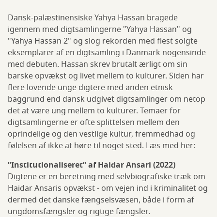
Dansk-palæstinensiske Yahya Hassan bragede
igennem med digtsamlingerne "Yahya Hassan" og
"Yahya Hassan 2" og slog rekorden med flest solgte
eksemplarer af en digtsamling i Danmark nogensinde
med debuten. Hassan skrev brutalt ærligt om sin
barske opvækst og livet mellem to kulturer. Siden har
flere lovende unge digtere med anden etnisk
baggrund end dansk udgivet digtsamlinger om netop
det at være ung mellem to kulturer. Temaer for
digtsamlingerne er ofte splittelsen mellem den
oprindelige og den vestlige kultur, fremmedhad og
følelsen af ikke at høre til noget sted. Læs med her:
”Institutionaliseret” af Haidar Ansari (2022)
Digtene er en beretning med selvbiografiske træk om
Haidar Ansaris opvækst - om vejen ind i kriminalitet og
dermed det danske fængselsvæsen, både i form af
ungdomsfængsler og rigtige fængsler.