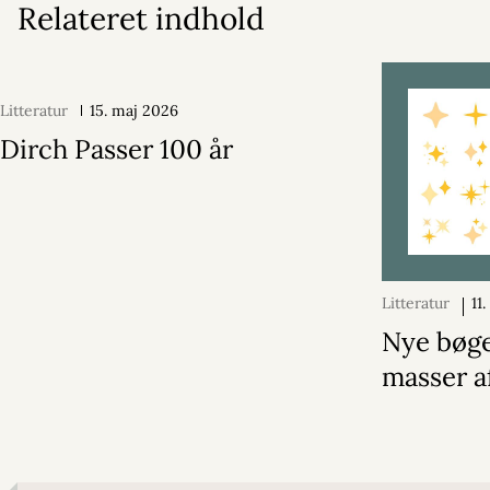
Relateret indhold
Litteratur
15. maj 2026
Dirch Passer 100 år
Litteratur
11
2025
Nye bøg
masser af