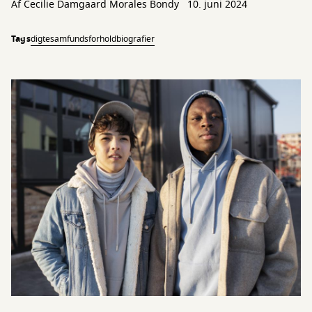
Af
Cecilie Damgaard Morales Bondy
10. juni 2024
Tags
digte
samfundsforhold
biografier