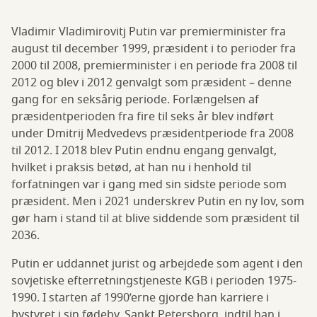
Vladimir Vladimirovitj Putin var premierminister fra
august til december 1999, præsident i to perioder fra
2000 til 2008, premierminister i en periode fra 2008 til
2012 og blev i 2012 genvalgt som præsident – denne
gang for en seksårig periode. Forlængelsen af
præsidentperioden fra fire til seks år blev indført
under Dmitrij Medvedevs præsidentperiode fra 2008
til 2012. I 2018 blev Putin endnu engang genvalgt,
hvilket i praksis betød, at han nu i henhold til
forfatningen var i gang med sin sidste periode som
præsident. Men i 2021 underskrev Putin en ny lov, som
gør ham i stand til at blive siddende som præsident til
2036.
Putin er uddannet jurist og arbejdede som agent i den
sovjetiske efterretningstjeneste KGB i perioden 1975-
1990. I starten af 1990’erne gjorde han karriere i
bystyret i sin fødeby, Sankt Petersborg, indtil han i