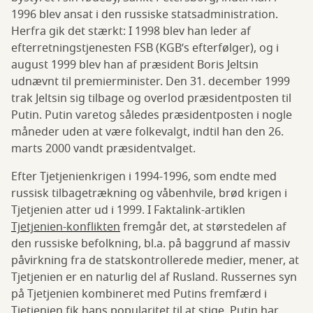
1996 blev ansat i den russiske statsadministration.
Herfra gik det stærkt: I 1998 blev han leder af
efterretningstjenesten FSB (KGB’s efterfølger), og i
august 1999 blev han af præsident Boris Jeltsin
udnævnt til premierminister. Den 31. december 1999
trak Jeltsin sig tilbage og overlod præsidentposten til
Putin. Putin varetog således præsidentposten i nogle
måneder uden at være folkevalgt, indtil han den 26.
marts 2000 vandt præsidentvalget.
Efter Tjetjenienkrigen i 1994-1996, som endte med
russisk tilbagetrækning og våbenhvile, brød krigen i
Tjetjenien atter ud i 1999. I Faktalink-artiklen
Tjetjenien-konflikten
fremgår det, at størstedelen af
den russiske befolkning, bl.a. på baggrund af massiv
påvirkning fra de statskontrollerede medier, mener, at
Tjetjenien er en naturlig del af Rusland. Russernes syn
på Tjetjenien kombineret med Putins fremfærd i
Tjetjenien fik hans popularitet til at stige. Putin har