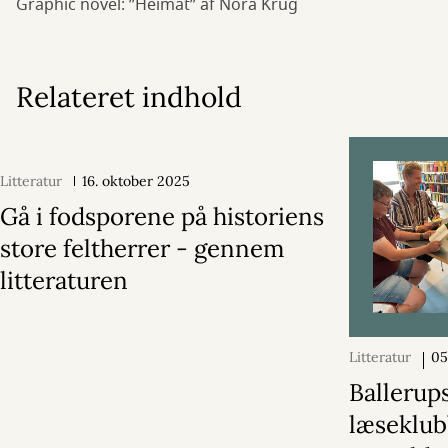
Graphic novel: ”Heimat” af Nora Krug
Relateret indhold
Litteratur
16. oktober 2025
Gå i fodsporene på historiens
store feltherrer - gennem
litteraturen
Litteratur
05
2025
Ballerup
læseklub