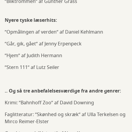
”Bliktrommen” af Günther Grass
Nyere tyske læserhits:
”Opmålingen af verden” af Daniel Kehlmann
”Går, gik, gået” af Jenny Erpenpeck
”Hjem” af Judith Hermann
”Stern 111” af Lutz Seiler
.. Og så tre anbefalelsesværdige fra andre genrer:
Krimi: ”Bahnhoff Zoo” af David Downing
Faglitteratur: ”Skønhed og skræk” af Ulla Terkelsen og
Mirco Reimer-Elster