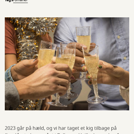
Tags
romaner
2023 går på hæld, og vi har taget et kig tilbage på