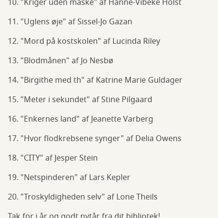
10. "Kriger uden maske" af Hanne-Vibeke Holst
11. "Uglens øje" af Sissel-Jo Gazan
12. "Mord på kostskolen" af Lucinda Riley
13. "Blodmånen" af Jo Nesbø
14. "Birgithe med th" af Katrine Marie Guldager
15. "Meter i sekundet" af Stine Pilgaard
16. "Enkernes land" af Jeanette Varberg
17. "Hvor flodkrebsene synger" af Delia Owens
18. "CITY" af Jesper Stein
19. "Netspinderen" af Lars Kepler
20. "Troskyldigheden selv" af Lone Theils
Tak for i år og godt nytår fra dit bibliotek!