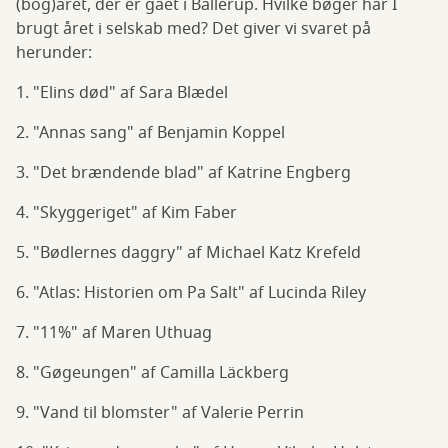
(bog)året, der er gået i Ballerup. Hvilke bøger har I
brugt året i selskab med? Det giver vi svaret på
herunder:
1. "Elins død" af Sara Blædel
2. "Annas sang" af Benjamin Koppel
3. "Det brændende blad" af Katrine Engberg
4. "Skyggeriget" af Kim Faber
5. "Bødlernes daggry" af Michael Katz Krefeld
6. "Atlas: Historien om Pa Salt" af Lucinda Riley
7. "11%" af Maren Uthuag
8. "Gøgeungen" af Camilla Läckberg
9. "Vand til blomster" af Valerie Perrin