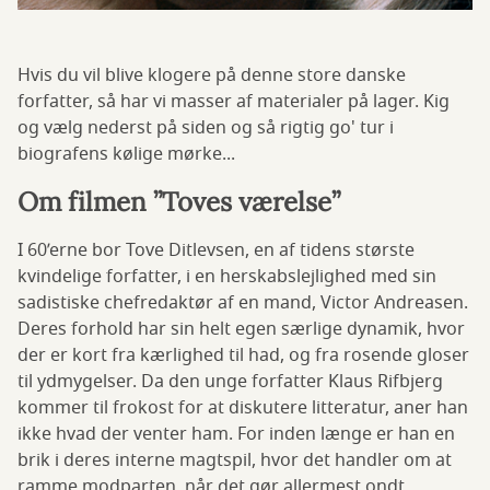
Hvis du vil blive klogere på denne store danske
forfatter, så har vi masser af materialer på lager. Kig
og vælg nederst på siden og så rigtig go' tur i
biografens kølige mørke...
Om filmen ”Toves værelse”
I 60’erne bor Tove Ditlevsen, en af tidens største
kvindelige forfatter, i en herskabslejlighed med sin
sadistiske chefredaktør af en mand, Victor Andreasen.
Deres forhold har sin helt egen særlige dynamik, hvor
der er kort fra kærlighed til had, og fra rosende gloser
til ydmygelser. Da den unge forfatter Klaus Rifbjerg
kommer til frokost for at diskutere litteratur, aner han
ikke hvad der venter ham. For inden længe er han en
brik i deres interne magtspil, hvor det handler om at
ramme modparten, når det gør allermest ondt.