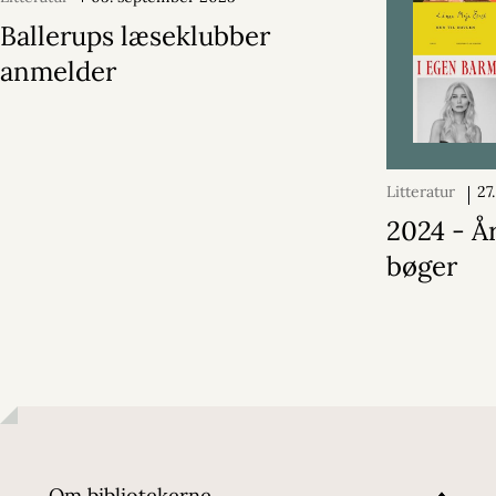
Ballerups læseklubber
anmelder
Litteratur
27
2024
2024 - År
bøger
Om bibliotekerne