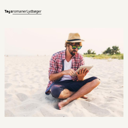
Tags
romaner
Lydbøger