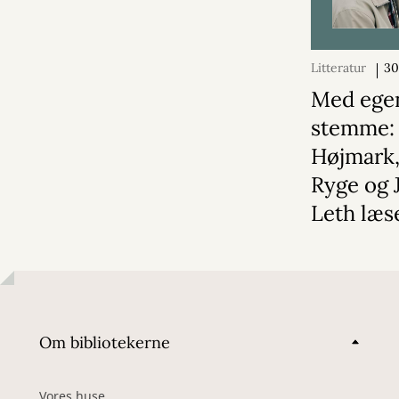
Litteratur
30
2025
Med ege
stemme: 
Højmark,
Ryge og 
Leth læs
Om bibliotekerne
Vores huse