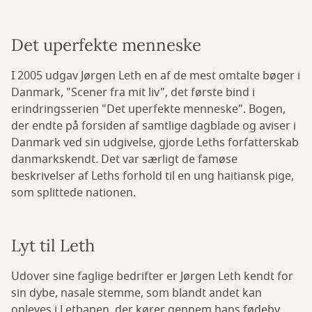
Det uperfekte menneske
I 2005 udgav Jørgen Leth en af de mest omtalte bøger i
Danmark, "Scener fra mit liv", det første bind i
erindringsserien "Det uperfekte menneske". Bogen,
der endte på forsiden af samtlige dagblade og aviser i
Danmark ved sin udgivelse, gjorde Leths forfatterskab
danmarkskendt. Det var særligt de famøse
beskrivelser af Leths forhold til en ung haitiansk pige,
som splittede nationen.
Lyt til Leth
Udover sine faglige bedrifter er Jørgen Leth kendt for
sin dybe, nasale stemme, som blandt andet kan
opleves i Letbanen, der kører gennem hans fødeby,