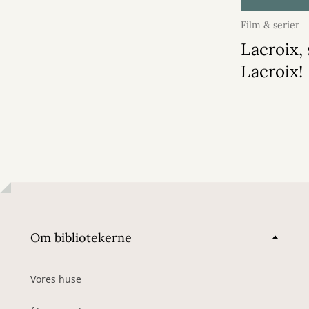
Film & serier
2025
Lacroix,
Lacroix!
Om bibliotekerne
Vores huse