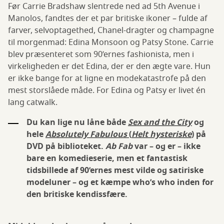
Før Carrie Bradshaw slentrede ned ad 5th Avenue i
Manolos, fandtes der et par britiske ikoner – fulde af
farver, selvoptagethed, Chanel-dragter og champagne
til morgenmad: Edina Monsoon og Patsy Stone. Carrie
blev præsenteret som 90’ernes fashionista, men i
virkeligheden er det Edina, der er den ægte vare. Hun
er ikke bange for at ligne en modekatastrofe på den
mest storslåede måde. For Edina og Patsy er livet én
lang catwalk.
Du kan lige nu låne både
Sex and the City
og
hele
Absolutely Fabulous
(
Helt hysteriske
)
på
DVD på biblioteket.
Ab Fab
var – og er – ikke
bare en komedieserie, men et fantastisk
tidsbillede af 90’ernes mest vilde og satiriske
modeluner – og et kæmpe who’s who inden for
den britiske kendissfære.