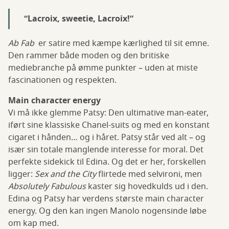
“Lacroix, sweetie, Lacroix!”
Ab Fab
er satire med kæmpe kærlighed til sit emne.
Den rammer både moden og den britiske
mediebranche på ømme punkter – uden at miste
fascinationen og respekten.
Main character energy
Vi må ikke glemme Patsy: Den ultimative man-eater,
iført sine klassiske Chanel-suits og med en konstant
cigaret i hånden… og i håret. Patsy står ved alt – og
især sin totale manglende interesse for moral. Det
perfekte sidekick til Edina. Og det er her, forskellen
ligger:
Sex and the City
flirtede med selvironi, men
Absolutely Fabulous
kaster sig hovedkulds ud i den.
Edina og Patsy har verdens største main character
energy. Og den kan ingen Manolo nogensinde løbe
om kap med.