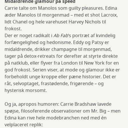
Midaldrende glamour på speed
Carrie talte om Manolos som guilty pleasures. Edina
æder Manolos til morgenmad – med et shot Lacroix,
lidt Chanel og hele varehuset Harvey Nichols til
frokost.
Der er noget radikalt i
Ab Fab
’s portræt af kvindelig
forfængelighed og hedonisme. Eddy og Patsy er
midaldrende, drikker champagne til morgenmad,
tager på detox-retreats for derefter at styrte direkte
på natklub, eller flyver fra London til New York for en
god frokost. Serien viser, at mode og glamour ikke er
forbeholdt unge kroppe eller pæne historier. Det er
råt, selvoptaget, frastødende, frigørende – og
hysterisk morsomt.
Og ja, apropos humoren: Carrie Bradshaw lavede
spøjse, filosoferende observationer om Mr. Big – men
Edina kan rive hele modebranchen ned med én
velplaceret replik: