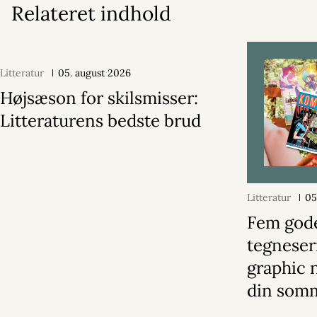
Relateret indhold
Litteratur
05. august 2026
Højsæson for skilsmisser:
Litteraturens bedste brud
Litteratur
05
Fem god
tegneser
graphic n
din somm