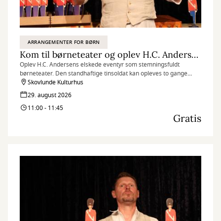
ARRANGEMENTER FOR BØRN
Kom til børneteater og oplev H.C. Andersens Den standhaftige tinsoldat
Oplev H.C. Andersens elskede eventyr som stemningsfuldt
børneteater. Den standhaftige tinsoldat kan opleves to gange
lørdag den 29. august, og herunder kan du få gratis billetter til
Skovlunde Kulturhus
forestillingen kl. 11.00-11.45.
29. august 2026
11:00 - 11:45
Gratis