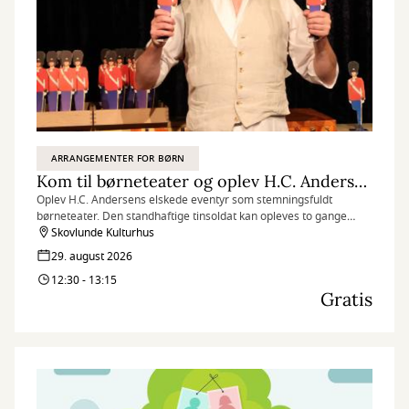
ARRANGEMENTER FOR BØRN
Kom til børneteater og oplev H.C. Andersens Den standhaftige tinsoldat
Oplev H.C. Andersens elskede eventyr som stemningsfuldt
børneteater. Den standhaftige tinsoldat kan opleves to gange
lørdag den 29. august, og herunder kan du få gratis billetter til
Skovlunde Kulturhus
forestillingen kl. 12.30-13.15.
29. august 2026
12:30 - 13:15
Gratis