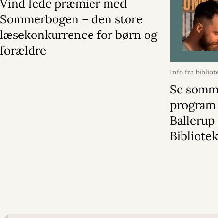
Vind fede præmier med
Sommerbogen – den store
læsekonkurrence for børn og
forældre
Info fra bibliot
2026
Se somm
program
Ballerup
Bibliote