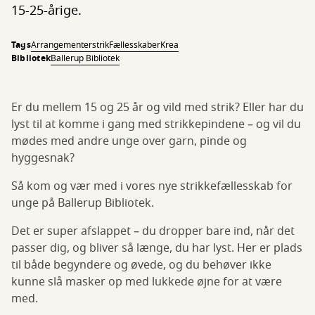
15-25-årige.
Tags
Arrangementer
strik
Fællesskaber
Krea
Bibliotek
Ballerup Bibliotek
Er du mellem 15 og 25 år og vild med strik? Eller har du
lyst til at komme i gang med strikkepindene – og vil du
mødes med andre unge over garn, pinde og
hyggesnak?
Så kom og vær med i vores nye strikkefællesskab for
unge på Ballerup Bibliotek.
Det er super afslappet – du dropper bare ind, når det
passer dig, og bliver så længe, du har lyst. Her er plads
til både begyndere og øvede, og du behøver ikke
kunne slå masker op med lukkede øjne for at være
med.