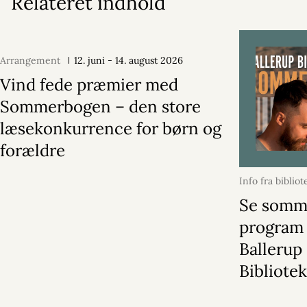
Relateret indhold
Arrangement
12. juni - 14. august 2026
Vind fede præmier med
Sommerbogen – den store
læsekonkurrence for børn og
forældre
Info fra bibliot
2026
Se somm
program
Ballerup
Bibliote