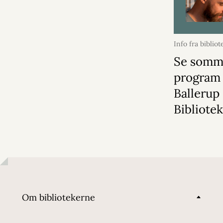
Info fra bibliot
2026
Se somm
program
Ballerup
Bibliote
Om bibliotekerne