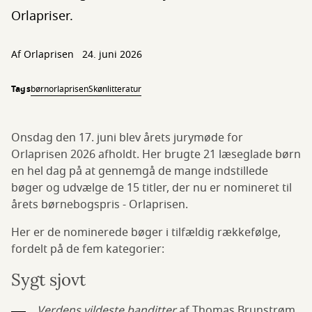
Orlapriser.
Af Orlaprisen
24. juni 2026
Tags
børn
orlaprisen
Skønlitteratur
Onsdag den 17. juni blev årets jurymøde for
Orlaprisen 2026 afholdt. Her brugte 21 læseglade børn
en hel dag på at gennemgå de mange indstillede
bøger og udvælge de 15 titler, der nu er nomineret til
årets børnebogspris - Orlaprisen.
Her er de nominerede bøger i tilfældig rækkefølge,
fordelt på de fem kategorier:
Sygt sjovt
Verdens vildeste banditter
af Thomas Brunstrøm