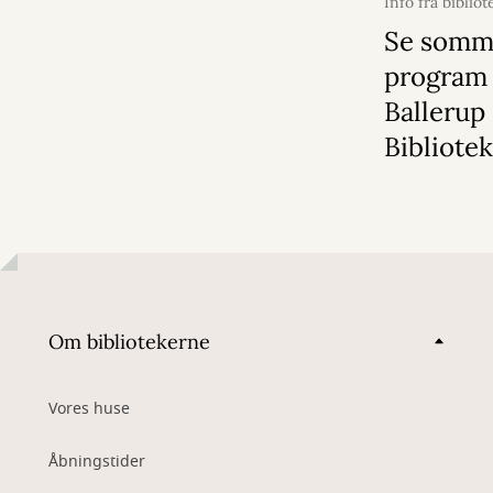
Info fra bibliot
2026
Se somm
program
Ballerup
Bibliote
Om bibliotekerne
Vores huse
Åbningstider