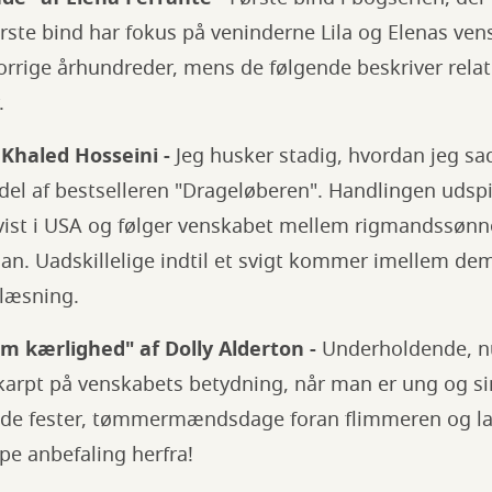
rste bind har fokus på veninderne Lila og Elenas ve
 forrige århundreder, mens de følgende beskriver re
r.
 Khaled Hosseini -
Jeg husker stadig, hvordan jeg sa
 del af bestselleren "Drageløberen". Handlingen udspil
vist i USA og følger venskabet mellem rigmandssøn
san. Uadskillelige indtil et svigt kommer imellem de
 læsning.
om kærlighed" af Dolly Alderton -
Underholdende, nu
skarpt på venskabets betydning, når man er ung og si
ilde fester, tømmermændsdage foran flimmeren og 
pe anbefaling herfra!