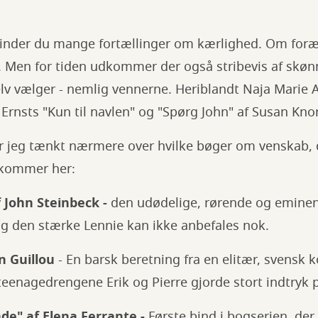
finder du mange fortællinger om kærlighed. Om for
. Men for tiden udkommer der også stribevis af skø
lv vælger - nemlig vennerne. Heriblandt Naja Marie A
Ernsts "Kun til navlen" og "Spørg John" af Susan Kno
r jeg tænkt nærmere over hvilke bøger om venskab, d
 kommer her:
John Steinbeck -
den udødelige, rørende og eminen
g den stærke Lennie kan ikke anbefales nok.
n Guillou
- En barsk beretning fra en elitær, svensk k
eenagedrengene Erik og Pierre gjorde stort indtryk 
de" af Elena Ferrante -
Første bind i bogserien, de