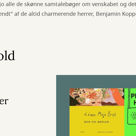
r jo alle de skønne samtalebøger om venskabet og de
dendt" af de altid charmerende herrer, Benjamin Kopp
old
er