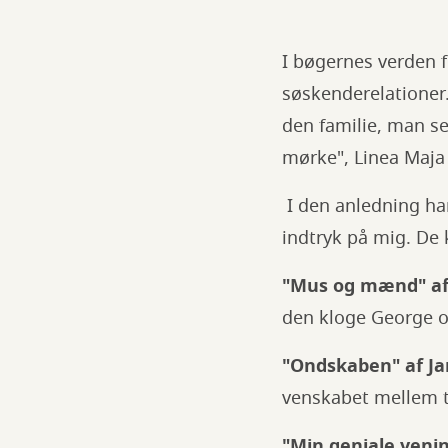
I bøgernes verden 
søskenderelationer
den familie, man se
mørke", Linea Maja 
I den anledning ha
indtryk på mig. De
"Mus og mænd" af 
den kloge George o
"Ondskaben" af Ja
venskabet mellem t
"Min geniale venin