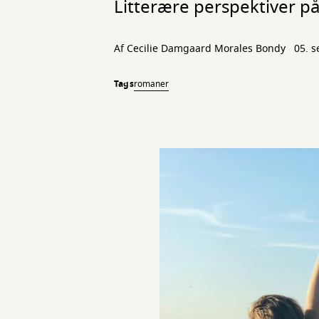
Litterære perspektiver p
Af
Cecilie Damgaard Morales Bondy
05. 
Tags
romaner