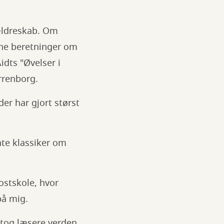
ældreskab. Om
nne beretninger om
idts "Øvelser i
rrenborg.
er har gjort størst
te klassiker om
ostskole, hvor
på mig.
r tog læsere verden