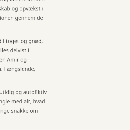
nskab og opvækst i
lationen gennem de
d i toget og græd,
les delvist i
nen Amir og
m. Fængslende,
tidig og autofiktiv
ngle med alt, hvad
lange snakke om