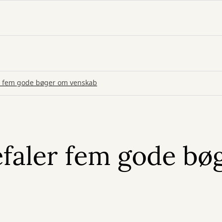
er fem gode bøger om venskab
efaler fem gode bø