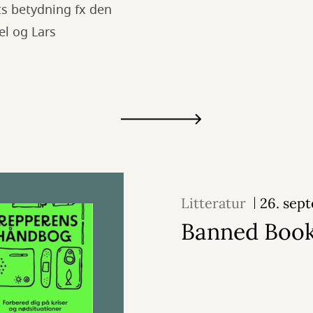
ts betydning fx den
el og Lars
Litteratur
26. sep
Banned Boo