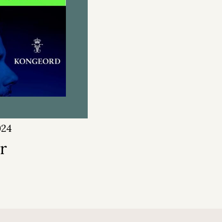
024
r