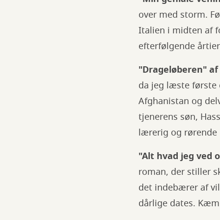
over med storm. Fø
Italien i midten af
efterfølgende årtie
"Drageløberen" af
da jeg læste første
Afghanistan og del
tjenerens søn, Has
lærerig og rørende
"Alt hvad jeg ved 
roman, der stiller 
det indebærer af v
dårlige dates. Kæm