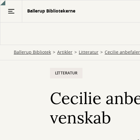
Gå
Ballerup Bibliotekerne
til
hovedindhold
Ballerup Bibliotek
Artikler
Litteratur
Cecilie anbefal
LITTERATUR
Cecilie anb
venskab