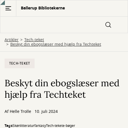
Gå
Ballerup Bibliotekerne
til
hovedindhold
Artikler
Tech-teket
Beskyt din ebogslæser med hjælp fra Techteket
TECH-TEKET
Beskyt din ebogslæser med
hjælp fra Techteket
Af
Helle Trolle
10. juli 2024
Tags
Skønlitteratur
fantasy
Tech-teket
e-bøger