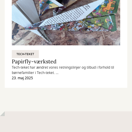
TECH-TEKET
Papirfly-værksted
Tech-teket har ændret vores retningslinjer og tilbud i forhold til
børnefamilier i Tech-teket.
Læs mere om det her:
23. maj 2025