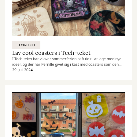
TECH-TEKET
Lav cool coasters i Tech-teket
I Tech-teket har vi over sommerferien haft tid til at lege med nye
ideer, og der har Pernille givet sig i kast med coasters som den
næste gaveidé.
29. juli 2024
Se her hendes 3 bud på en nem, personlig og æstetisk gave og lær
at gøre hende kunsten efter.