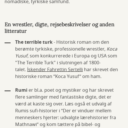
nomadiske, tyrkiske samfund.
En wrestler, digte, rejsebeskrivelser og anden
litteratur
The terrible turk
- Historisk roman om den
berømte tyrkiske, professionelle wrestler,
Koca
Yusuf
, som konkurrerede i Europa og USA som
"The Terrible Turk" i slutningen af 1800-
talet.
İskender Fahrettin Sertelli
har skrevet den
historiske roman ”Koca Yusuf” om ham.
Rumi
er bl.a. poet og mystiker og har skrevet
flere samlinger med fantastiske digte, det er
værd at kaste sig over. Læs også et udvalg af
Rumis sufi-historier i ”Der er vinduer mellem
menneskers hjerter: udvalgte lærehistorier fra
Mathnawi” og kom tættere på bibel- og