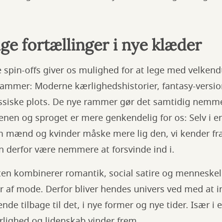
e fortællinger i nye klæder
pin-offs giver os mulighed for at lege med velkendt
ammer: Moderne kærlighedshistorier, fantasy-versione
assiske plots. De nye rammer gør det samtidig nemme
cenen og sproget er mere genkendelig for os: Selv i e
mænd og kvinder måske mere lig den, vi kender fr
n derfor være nemmere at forsvinde ind i.
ten kombinerer romantik, social satire og menneskel
r af mode. Derfor bliver hendes univers ved med at in
nde tilbage til det, i nye former og nye tider. Især i
rlighed og lidenskab vinder frem.