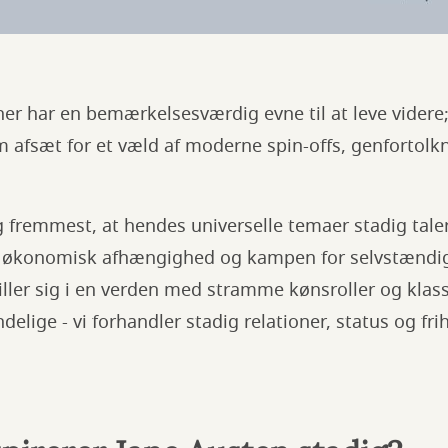
er har en bemærkelsesværdig evne til at leve videre
 afsæt for et væld af moderne spin-offs, genfortolk
g fremmest, at hendes universelle temaer stadig taler 
er, økonomisk afhængighed og kampen for selvstænd
ler sig i en verden med stramme kønsroller og klass
delige - vi forhandler stadig relationer, status og fr