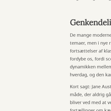
Genkendelig
De mange moderne s
temaer, men i nye r
fortsættelser af kl
fordybe os, fordi s
dynamikken mellem 
hverdag, og den ka
Kort sagt: Jane Aus
måde, der aldrig gå
bliver ved med at ve
fortællinger om kæ