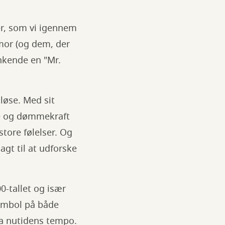
er, som vi igennem
umor (og dem, der
nkende en "Mr.
løse. Med sit
rke og dømmekraft
tore følelser. Og
gt til at udforske
0-tallet og især
 symbol på både
fra nutidens tempo.