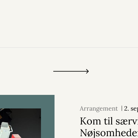
Arrangement
2. s
Kom til særv
Nøjsomheden