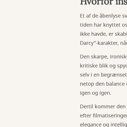
Hvorfor ins
Et af de åbenlyse s
tiden har knyttet o
ikke havde, er skabt
Darcy"-karakter, n
Den skarpe, ironisk
kritiske blik og sp
selv i en begrænset
netop den balance 
igen og igen.
Dertil kommer den e
efter filmatisering
elegance og intelli