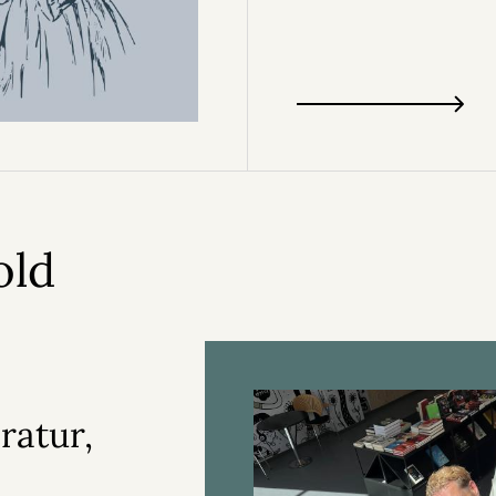
old
ratur,