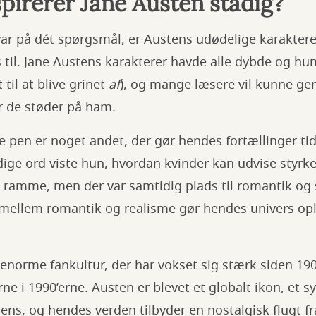
pirerer Jane Austen stadig?
var på dét spørgsmål, er Austens udødelige karakter
s til. Jane Austens karakterer havde alle dybde og h
 til at blive grinet
af
), og mange læsere vil kunne ge
år de støder på ham.
e pen er noget andet, der gør hendes fortællinger tid
ydige ord viste hun, hvordan kvinder kan udvise sty
 ramme, men der var samtidig plads til romantik og s
mellem romantik og realisme gør hendes univers opla
norme fankultur, der har vokset sig stærk siden 190
erne i 1990’erne. Austen er blevet et globalt ikon, et
gens, og hendes verden tilbyder en nostalgisk flugt 