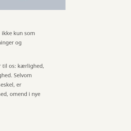
; ikke kun som
ninger og
til os: kærlighed,
ighed. Selvom
eskel, er
ihed, omend i nye