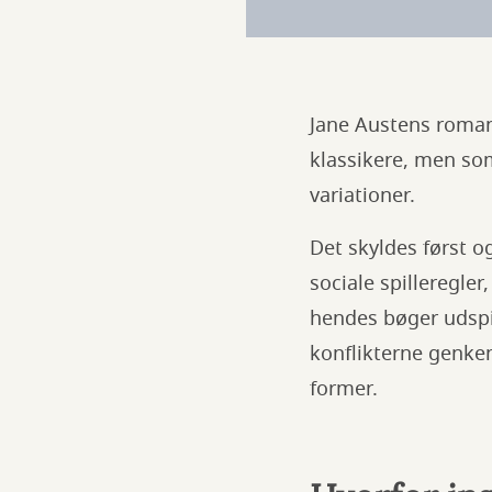
Jane Austens roman
klassikere, men som
variationer.
Det skyldes først o
sociale spilleregl
hendes bøger udspil
konflikterne genken
former.