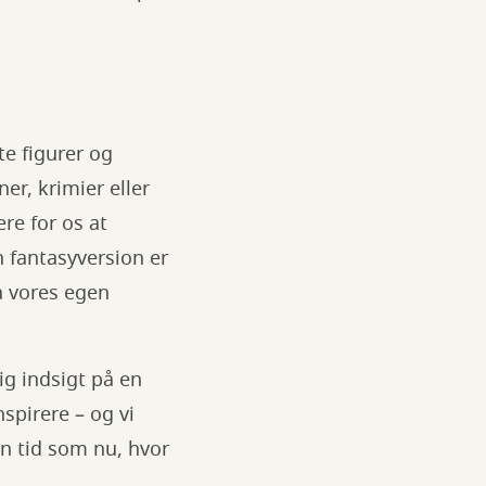
e figurer og
r, krimier eller
re for os at
n fantasyversion er
a vores egen
ig indsigt på en
spirere – og vi
 en tid som nu, hvor