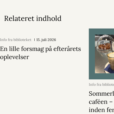
Relateret indhold
Info fra biblioteket
15. juli 2026
En lille forsmag på efterårets
oplevelser
Info fra bibliot
2026
Sommerl
caféen – 
inden fe