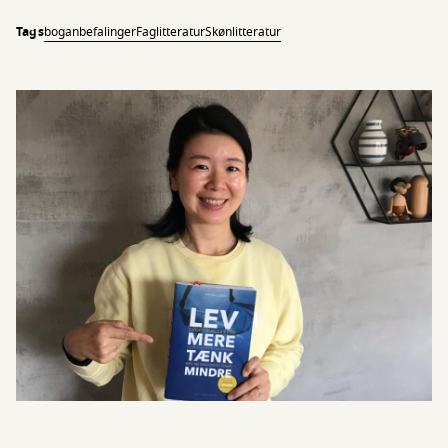
Tags
boganbefalinger
Faglitteratur
Skønlitteratur