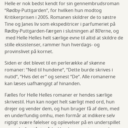
Helle er nok bedst kendt for sin gennembrudsroman
”Rødby-Puttgarden”, for hvilken hun modtog
Kritikerprisen i 2005. Romanen skildrer de to søstre
Tine og Janes liv som ekspeditricer i parfumeriet på
Rødby-Puttgarden-færgen i slutningen af 80’erne, og
med Helle Helles helt særlige evne til altid at skildre de
stille eksistenser, rammer hun hverdags- og
provinslivet på kornet.
Siden er det blevet til en perlerække af skønne
romaner: ”Ned til hundene”, ”Dette burde skrives i
nutid”, ”Hvis det er” og senest ”De”. Alle romanerne
kan læses uafhængigt af hinanden.
Fælles for Helle Helles romaner er hendes særlige
skrivestil. Hun kan noget helt særligt med ord, hun
drejer og vender dem, og hun bruger få af dem, med
en underfundig omhu, men formår at indikere selv
rigtigt svære følelser og oplevelser på en underspillet