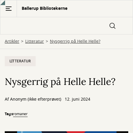
Gå
Ballerup Bibliotekerne
til
hovedindhold
Artikler
Litteratur
Nysgerrig på Helle Helle?
LITTERATUR
Nysgerrig på Helle Helle?
Af
Anonym (ikke efterprøvet)
12. juni 2024
Tags
romaner