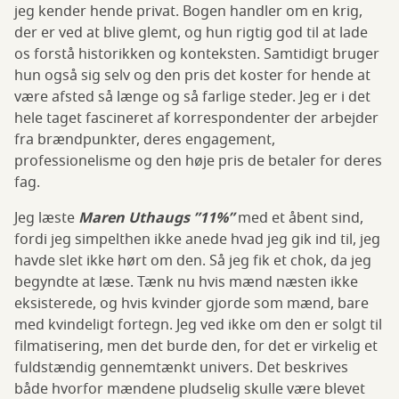
jeg kender hende privat. Bogen handler om en krig,
der er ved at blive glemt, og hun rigtig god til at lade
os forstå historikken og konteksten. Samtidigt bruger
hun også sig selv og den pris det koster for hende at
være afsted så længe og så farlige steder. Jeg er i det
hele taget fascineret af korrespondenter der arbejder
fra brændpunkter, deres engagement,
professionelisme og den høje pris de betaler for deres
fag.
Jeg læste
Maren Uthaugs ”11%”
med et åbent sind,
fordi jeg simpelthen ikke anede hvad jeg gik ind til, jeg
havde slet ikke hørt om den. Så jeg fik et chok, da jeg
begyndte at læse. Tænk nu hvis mænd næsten ikke
eksisterede, og hvis kvinder gjorde som mænd, bare
med kvindeligt fortegn. Jeg ved ikke om den er solgt til
filmatisering, men det burde den, for det er virkelig et
fuldstændig gennemtænkt univers. Det beskrives
både hvorfor mændene pludselig skulle være blevet