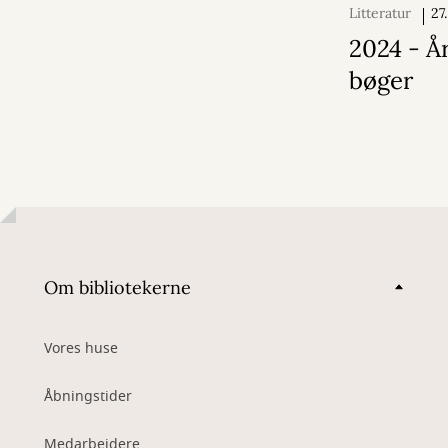
Litteratur
27
2024
2024 - År
bøger
Om bibliotekerne
Vores huse
Åbningstider
Medarbejdere