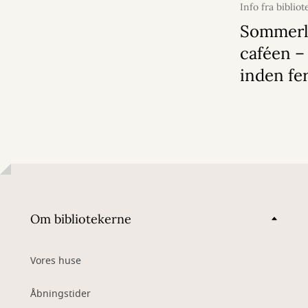
Info fra bibliot
2026
Sommerl
caféen – 
inden fe
Om bibliotekerne
Vores huse
Åbningstider