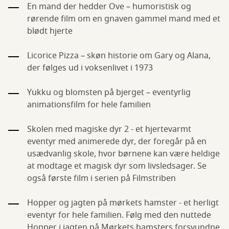
En mand der hedder Ove – humoristisk og
rørende film om en gnaven gammel mand med et
blødt hjerte
Licorice Pizza – skøn historie om Gary og Alana,
der følges ud i voksenlivet i 1973
Yukku og blomsten på bjerget – eventyrlig
animationsfilm for hele familien
Skolen med magiske dyr 2 - et hjertevarmt
eventyr med animerede dyr, der foregår på en
usædvanlig skole, hvor børnene kan være heldige
at modtage et magisk dyr som livsledsager. Se
også første film i serien på Filmstriben
Hopper og jagten på mørkets hamster - et herligt
eventyr for hele familien. Følg med den nuttede
Hopper i jagten på Mørkets hamsters forsvundne