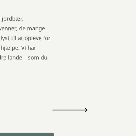
e jordbær,
 venner, de mange
st til at opleve for
hjælpe. Vi har
dre lande – som du