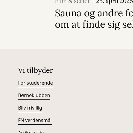
Film & serier
25. april 2025
Sauna og andre fo
om at finde sig se
Vi tilbyder
For studerende
Børneklubben
Bliv frivillig
FN verdensmål