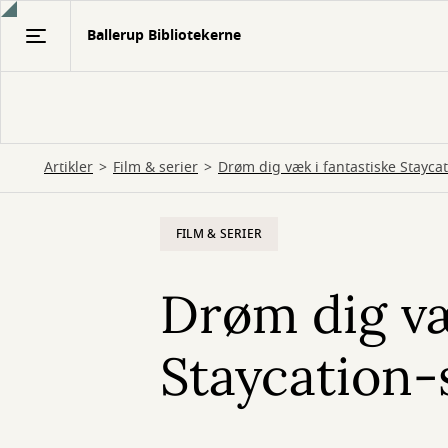
Gå
Ballerup Bibliotekerne
til
hovedindhold
Artikler
Film & serier
Drøm dig væk i fantastiske Stayca
FILM & SERIER
Drøm dig væ
Staycation