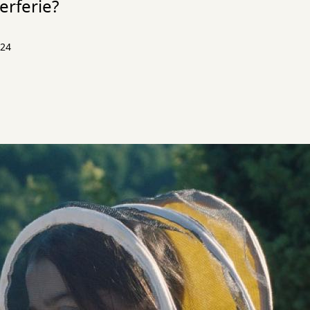
erferie?
024