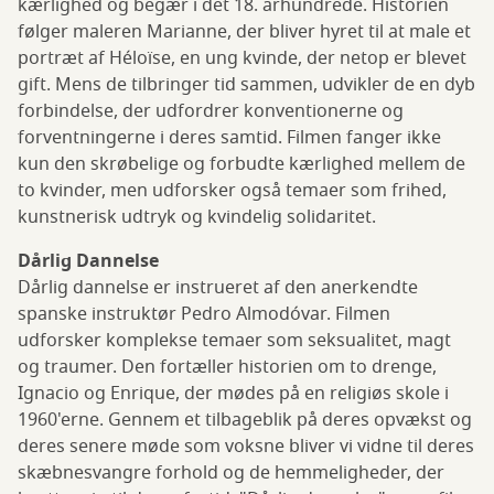
kærlighed og begær i det 18. århundrede. Historien
følger maleren Marianne, der bliver hyret til at male et
portræt af Héloïse, en ung kvinde, der netop er blevet
gift. Mens de tilbringer tid sammen, udvikler de en dyb
forbindelse, der udfordrer konventionerne og
forventningerne i deres samtid. Filmen fanger ikke
kun den skrøbelige og forbudte kærlighed mellem de
to kvinder, men udforsker også temaer som frihed,
kunstnerisk udtryk og kvindelig solidaritet.
Dårlig Dannelse
Dårlig dannelse er instrueret af den anerkendte
spanske instruktør Pedro Almodóvar. Filmen
udforsker komplekse temaer som seksualitet, magt
og traumer. Den fortæller historien om to drenge,
Ignacio og Enrique, der mødes på en religiøs skole i
1960'erne. Gennem et tilbageblik på deres opvækst og
deres senere møde som voksne bliver vi vidne til deres
skæbnesvangre forhold og de hemmeligheder, der