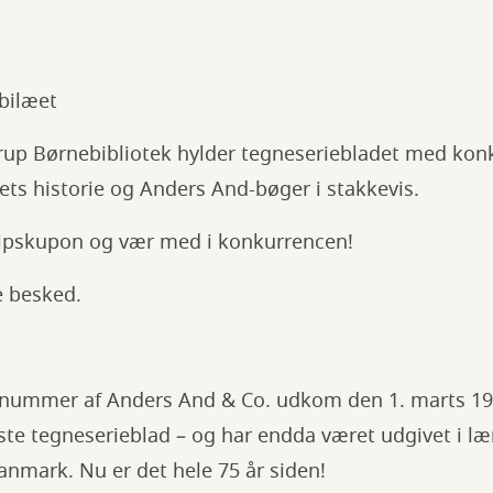
ubilæet
rup Børnebibliotek hylder tegneseriebladet med kon
ets historie og Anders And-bøger i stakkevis.
ipskupon og vær med i konkurrencen!
e besked.
e nummer af Anders And & Co. udkom den 1. marts 19
te tegneserieblad – og har endda været udgivet i l
anmark. Nu er det hele 75 år siden!