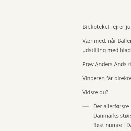
Biblioteket fejrer j
Vær med, når Balle
udstilling med blad
Prøv Anders Ands t
Vinderen får direkt
Vidste du?
Det allerførst
Danmarks størs
flest numre i D