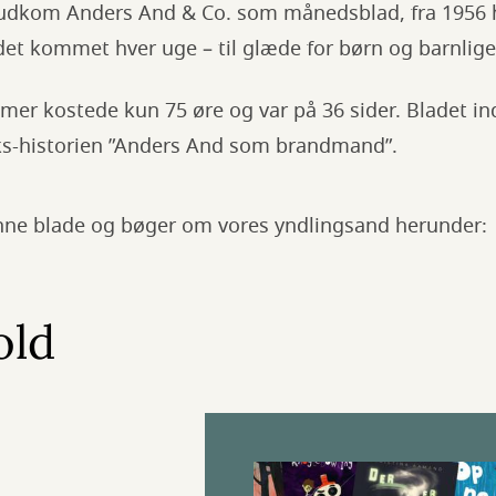
udkom Anders And & Co. som månedsblad, fra 1956 h
det kommet hver uge – til glæde for børn og barnlige
mer kostede kun 75 øre og var på 36 sider. Bladet in
ks-historien ”Anders And som brandmand”.
nne blade og bøger om vores yndlingsand herunder:
old