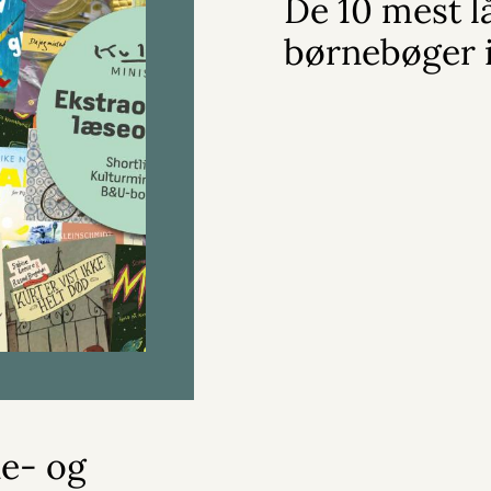
De 10 mest l
børnebøger 
ne- og