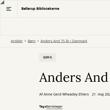
Gå
Ballerup Bibliotekerne
til
hovedindhold
Artikler
Børn
Anders And 75 år i Danmark
BØRN
Anders And 
Af
Anne Gerd Wheatley Ehlers
21. maj 20
Tags
Børnebøger