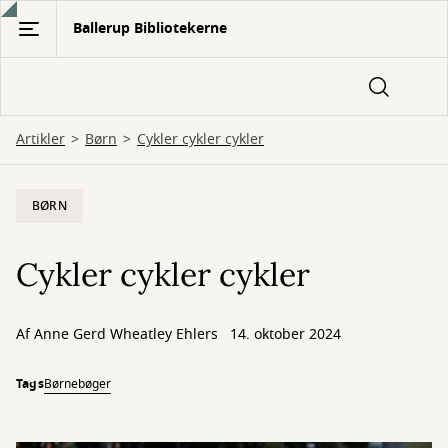
Gå
Ballerup Bibliotekerne
til
hovedindhold
Artikler
Børn
Cykler cykler cykler
BØRN
Cykler cykler cykler
Af
Anne Gerd Wheatley Ehlers
14. oktober 2024
Tags
Børnebøger