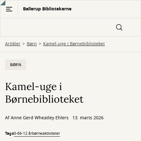
Gå
Ballerup Bibliotekerne
til
hovedindhold
Artikler
Børn
Kamel-uge i Børnebiblioteket
BØRN
Kamel-uge i
Børnebiblioteket
Af
Anne Gerd Wheatley Ehlers
13. marts 2026
Tags
0-6
6-12 år
børneaktiviteter