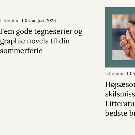
Litteratur
05. august 2026
Fem gode tegneserier og
graphic novels til din
sommerferie
Litteratur
05
Højsæson
skilsmiss
Litterat
bedste b