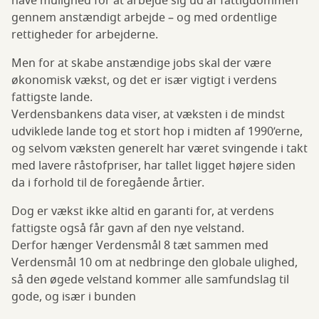
have mulighed for at arbejde sig ud af fattigdommen
gennem anstændigt arbejde – og med ordentlige
rettigheder for arbejderne.
Men for at skabe anstændige jobs skal der være
økonomisk vækst, og det er især vigtigt i verdens
fattigste lande.
Verdensbankens data viser, at væksten i de mindst
udviklede lande tog et stort hop i midten af 1990’erne,
og selvom væksten generelt har været svingende i takt
med lavere råstofpriser, har tallet ligget højere siden
da i forhold til de foregående årtier.
Dog er vækst ikke altid en garanti for, at verdens
fattigste også får gavn af den nye velstand.
Derfor hænger Verdensmål 8 tæt sammen med
Verdensmål 10 om at nedbringe den globale ulighed,
så den øgede velstand kommer alle samfundslag til
gode, og især i bunden