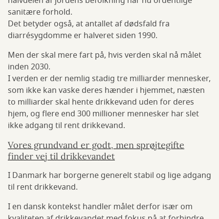
halvdelen af jordens befolkning har nu ordentlige
sanitære forhold.
Det betyder også, at antallet af dødsfald fra
diarrésygdomme er halveret siden 1990.
Men der skal mere fart på, hvis verden skal nå målet
inden 2030.
I verden er der nemlig stadig tre milliarder mennesker,
som ikke kan vaske deres hænder i hjemmet, næsten
to milliarder skal hente drikkevand uden for deres
hjem, og flere end 300 millioner mennesker har slet
ikke adgang til rent drikkevand.
Vores grundvand er godt, men sprøjtegifte
finder vej til drikkevandet
I Danmark har borgerne generelt stabil og lige adgang
til rent drikkevand.
I en dansk kontekst handler målet derfor især om
kvaliteten af drikkevandet med fokus på at forhindre