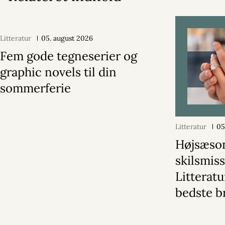
Litteratur
05. august 2026
Fem gode tegneserier og
graphic novels til din
sommerferie
Litteratur
05
Højsæson
skilsmiss
Litterat
bedste b