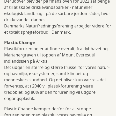
Derudover blev der på finansloven for 2022 sat penge
af til at skabe drikkevandsparker - natur eller
økologisk landbrug - på de sårbare jordområder, hvor
drikkevandet dannes.
Danmarks Naturfredningsforening arbejder videre for
et totalt sprøjteforbud i Danmark.
Plastic Change
Plastikforurening er at finde overalt, fra dybhavet og
Marianergraven til toppen af Mount Everest til
indlandsisen på Arktis.
Det udgør en større og større trussel for vores natur-
og havmiljø, økosystemer, samt klimaet og
menneskers sundhed. Og det bliver kun værre – det
forventes, at i 2040 vil plastikforurening være
tredoblet, og 80% af den forurening vil udgøre
engangsplastik.
Plastic Change kæmper derfor for at stoppe
forureningen med plastik i vores havmiljø og