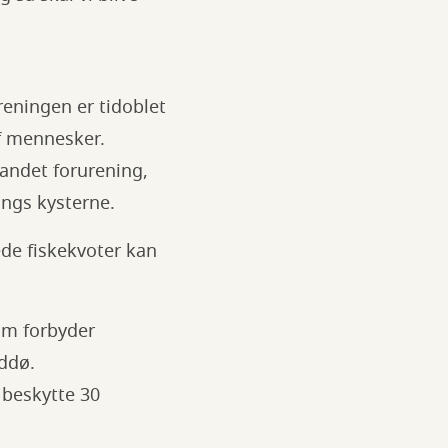
ureningen er tidoblet
af mennesker.
 andet forurening,
angs kysterne.
de fiskekvoter kan
om forbyder
uddø.
 beskytte 30