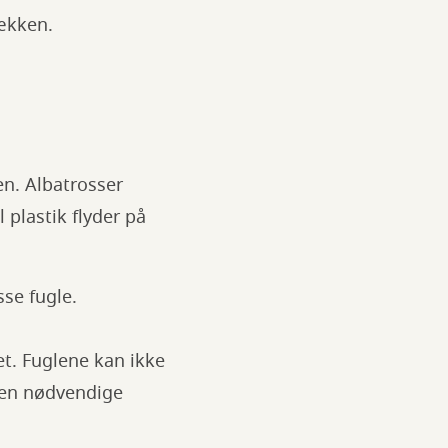
sækken.
en. Albatrosser
plastik flyder på
sse fugle.
et. Fuglene kan ikke
 den nødvendige