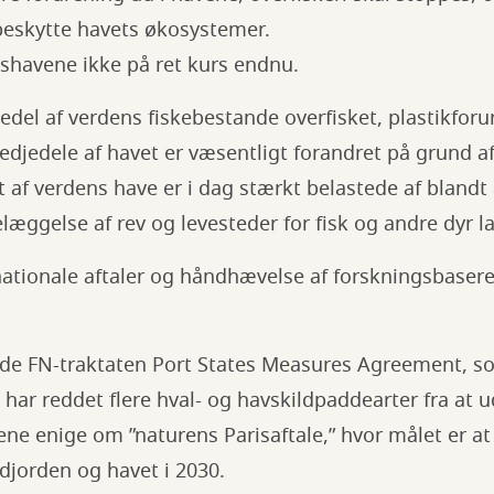
 beskytte havets økosystemer.
shavene ikke på ret kurs endnu.
jedel af verdens fiskebestande overfisket, plastikfor
redjedele af havet er væsentligt forandret på grund 
af verdens have er i dag stærkt belastede af blandt
læggelse af rev og levesteder for fisk og andre dyr l
tionale aftaler og håndhævelse af forskningsbasere
ande FN-traktaten Port States Measures Agreement, s
m har reddet flere hval- og havskildpaddearter fra at 
ene enige om ”naturens Parisaftale,” hvor målet er at
djorden og havet i 2030.