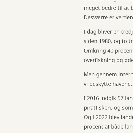
meget bedre til at
Desværre er verden
I dag bliver en tred
siden 1980, og to t
Omkring 40 procent 
overfiskning og øde
Men gennem interna
vi beskytte havene.
I 2016 indgik 57 l
piratfiskeri, og so
Og i 2022 blev land
procent af både lan