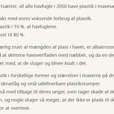
rtsætter, vil alle havfugle i 2050 have plastik i mave
takt med vores voksende forbrug af plastik.
astik i 10 %. af havfuglene.
kset til 80 %.
særlig truet af mængden af plast i havet, er albatross
ed at skimme havoverfladen med næbbet, og da en del 
t med, at de sluger og bliver kvalt i det.
tik i forskellige former og størrelser i maverne på di
r, skruelåg og små udefinerbare plastikstumper.
så med tilbage til deres unger, som tager skade af d
, og nogle sluger så meget, at der ikke er plads til
or at overleve.