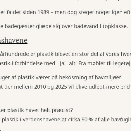
ndet faldet siden 1989 – men dog steget noget igen eft
e badegæster glæde sig over badevand i topklasse.
enshavene
rhundrede er plastik blevet en stor del af vores hv
astik i forbindelse med - ja - alt. Fra møbler til lege
get af plastik været på bekostning af havmiljøet.
at der mellem 2010 og 2025 vil blive udledt mere end
er plastik havet helt præcist?
 plastik i verdenshavene at cirka 90 % af alle havfugl
t.