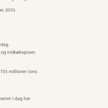
er 2010.
erdag.
tøj og indkøbsposer.
 155 millioner tons
earter i dag har