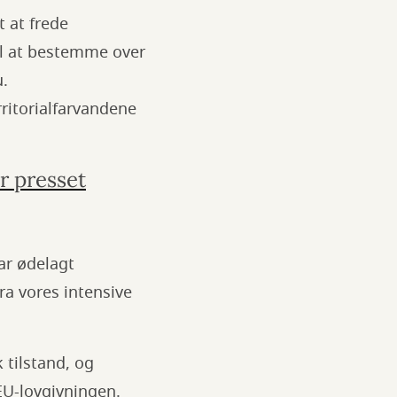
t at frede
til at bestemme over
u.
rritorialfarvandene
r presset
ar ødelagt
a vores intensive
 tilstand, og
 EU-lovgivningen.