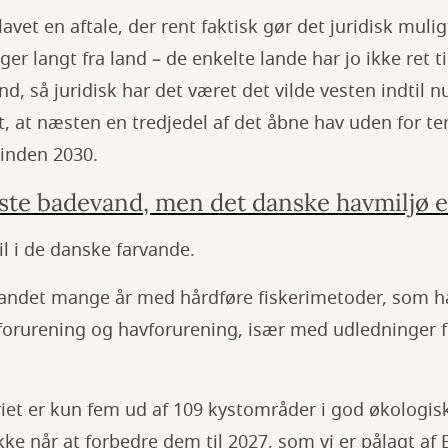
lavet en aftale, der rent faktisk gør det juridisk mulig
ger langt fra land – de enkelte lande har jo ikke ret 
nd, så juridisk har det været det vilde vesten indtil n
t, at næsten en tredjedel af det åbne hav uden for te
 inden 2030.
este badevand, men det danske havmiljø e
il i de danske farvande.
 andet mange år med hårdføre fiskerimetoder, som h
forurening og havforurening, især med udledninger fr
riet er kun fem ud af 109 kystområder i god økologisk
ikke når at forbedre dem til 2027, som vi er pålagt af