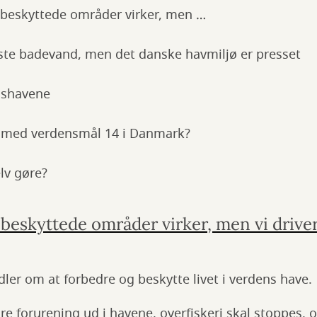
 beskyttede områder virker, men …
este badevand, men det danske havmiljø er presset
enshavene
 med verdensmål 14 i Danmark?
lv gøre?
beskyttede områder virker, men vi driver
er om at forbedre og beskytte livet i verdens have.
e forurening ud i havene, overfiskeri skal stoppes, og