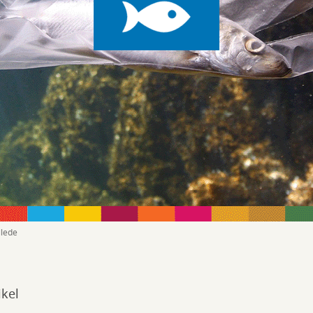
llede
ikel