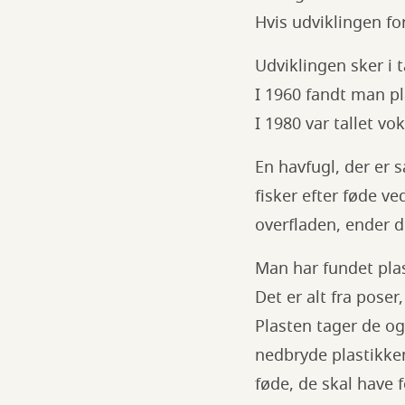
Hvis udviklingen fo
Udviklingen sker i 
I 1960 fandt man pl
I 1980 var tallet vo
En havfugl, der er 
fisker efter føde v
overfladen, ender de
Man har fundet plas
Det er alt fra pose
Plasten tager de og
nedbryde plastikken
føde, de skal have f