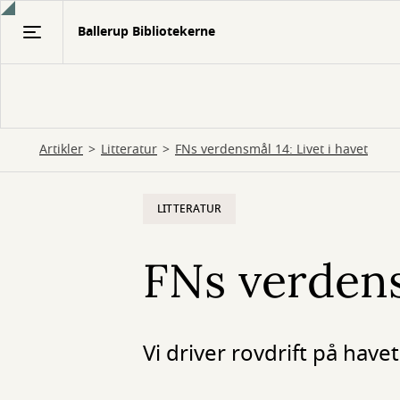
Gå
Ballerup Bibliotekerne
til
hovedindhold
Artikler
Litteratur
FNs verdensmål 14: Livet i havet
LITTERATUR
FNs verdensm
Vi driver rovdrift på havet